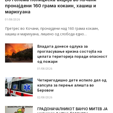
пронајдени 160 грама кокаин, хашиш и
марихуана
01/08/2026
Претрес во Кочани, пронајдени над 160 грама кокаин,
хашиш и марихуана, лишено од слобода едно…
Владата донесе одлука за
прогласување кризна состојба на
целата територија поради опасност
од пожари
01/08/2026
Четиригодишно дете испило дел од
капсула за перење алишта во
Беровоw
02/08/2026
ГРАДОНАЧАЛНИКОТ ВАНЧО МИТЕВ ЈА