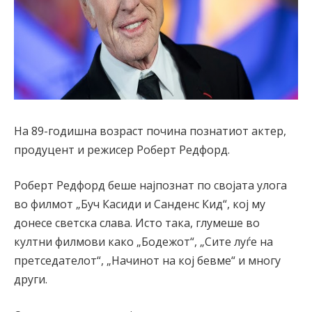
На 89-годишна возраст почина познатиот актер,
продуцент и режисер Роберт Редфорд.
Роберт Редфорд беше најпознат по својата улога
во филмот „Буч Касиди и Санденс Кид“, кој му
донесе светска слава. Исто така, глумеше во
култни филмови како „Бодежот“, „Сите луѓе на
претседателот“, „Начинот на кој бевме“ и многу
други.