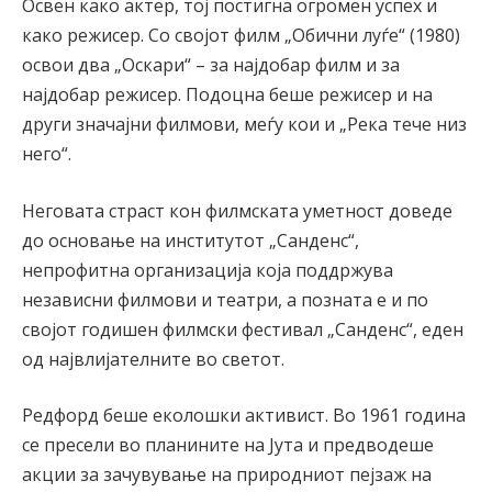
Освен како актер, тој постигна огромен успех и
како режисер. Со својот филм „Обични луѓе“ (1980)
освои два „Оскари“ – за најдобар филм и за
најдобар режисер. Подоцна беше режисер и на
други значајни филмови, меѓу кои и „Река тече низ
него“.
Неговата страст кон филмската уметност доведе
до основање на институтот „Санденс“,
непрофитна организација која поддржува
независни филмови и театри, а позната е и по
својот годишен филмски фестивал „Санденс“, еден
од највлијателните во светот.
Редфорд беше еколошки активист. Во 1961 година
се пресели во планините на Јута и предводеше
акции за зачувување на природниот пејзаж на