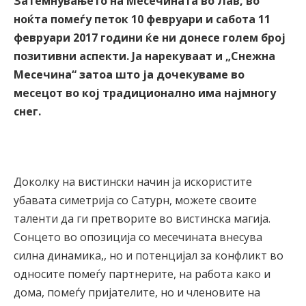
Затемнувањето на Месечината во Лав, во
ноќта помеѓу петок 10 февруари и сабота 11
февруари 2017 години ќе ни донесе голем број
позитивни аспекти. Ја нарекуваат и „Снежна
Месечина“ затоа што ја дочекуваме во
месецот во кој традиционално има најмногу
снег.
Доколку на вистински начин ја искористите
убавата симетрија со Сатурн, можете своите
таленти да ги претворите во вистинска магија.
Сонцето во опозиција со месечината внесува
силна динамика,, но и потенцијал за конфликт во
односите помеѓу партнерите, на работа како и
дома, помеѓу пријателите, но и членовите на