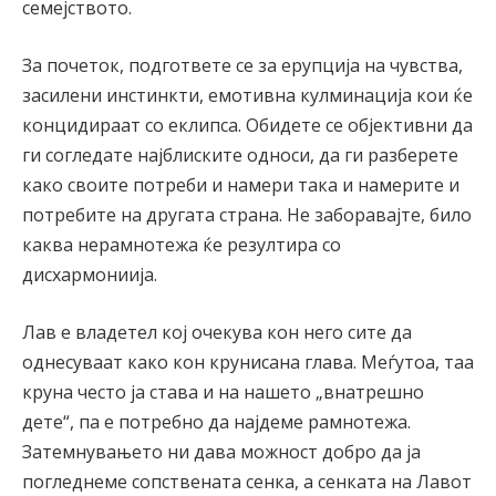
семејството.
За почеток, подгответе се за ерупција на чувства,
засилени инстинкти, емотивна кулминација кои ќе
концидираат со еклипса. Обидете се објективни да
ги согледате најблиските односи, да ги разберете
како своите потреби и намери така и намерите и
потребите на другата страна. Не заборавајте, било
каква нерамнотежа ќе резултира со
дисхармониија.
Лав е владетел кој очекува кон него сите да
однесуваат како кон крунисана глава. Меѓутоа, таа
круна често ја става и на нашето „внатрешно
дете“, па е потребно да најдеме рамнотежа.
Затемнувањето ни дава можност добро да ја
погледнеме сопствената сенка, а сенката на Лавот