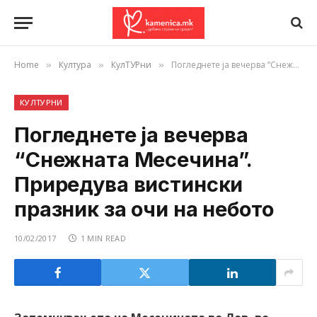
Home
Култура
КулТУРни
Погледнете ја вечерва “Снежната Месечина”. Приредува вистински празник за очи на небото
»
»
»
КУЛТУРНИ
Погледнете ја вечерва
“Снежната Месечина”.
Приредува вистински
празник за очи на небото
10/02/2017
1 MIN READ