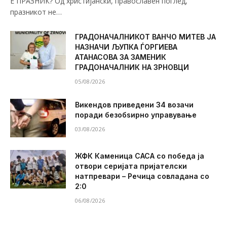
Е ПРАЗНИК? Од христијански, православен поглед,
празникот не…
ГРАДОНАЧАЛНИКОТ ВАНЧО МИТЕВ ЈА
НАЗНАЧИ ЉУПКА ЃОРГИЕВА
АТАНАСОВА ЗА ЗАМЕНИК
ГРАДОНАЧАЛНИК НА ЗРНОВЦИ
05/08/2026
Викендов приведени 34 возачи
поради безобѕирно управување
03/08/2026
ЖФК Каменица САСА со победа ја
отвори серијата пријателски
натпревари – Речица совладана со
2:0
06/08/2026