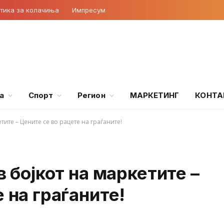
тика за колачиња
Импресум
а
Спорт
Регион
МАРКЕТИНГ
КОНТА
тите – Цените се во рацете на граѓаните!
в бојкот на маркетите –
 на граѓаните!