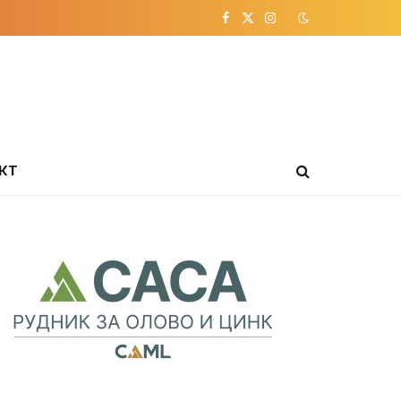
Facebook
X
Instagram
(Twitter)
КТ