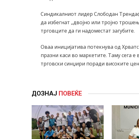
Синдикалниот лидер Слободан Трендаф
да избегнат „двојно или тројно трошењ
трговците да ги надоместат загубите.
Оваа иницијатива потекнува од Хрватск
празни каси во маркетите. Таму сега е
трговски синџири поради високите цени
ДОЗНАЈ
ПОВЕЌЕ