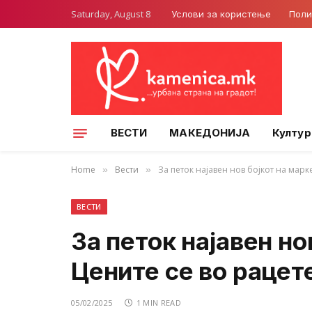
Saturday, August 8
Услови за користење
Поли
ВЕСТИ
МАКЕДОНИЈА
Култур
Home
Вести
За петок најавен нов бојкот на марке
»
»
ВЕСТИ
За петок најавен но
Цените се во рацете
05/02/2025
1 MIN READ