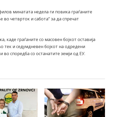
илов минатата недела ги повика граѓаните
е во четврток и сабота“ за да спречат
а, каде граѓаните со масовен бојкот оставија
 во тек и седумдневен бојкот на одредени
 во споредба со останатите земји од ЕУ.