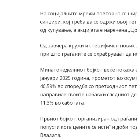
На социјалните мрежи повторно се шир
синџири, кој треба да се одржи овој пе
од купување, а акцијата е наречена „Цр
Од завчера кружи и специфичен повик з
при што граѓаните се охрабруваат да н
Минатонеделниот бојкот веќе покажа е
јануари 2025 година, прометот во осум
46,59% во споредба со претходниот пето
направиле своите набавки следниот де
11,3% во саботата.
Првиот бојкот, организиран од граѓани
попусти кога цените се исти“ и доби п
Владата.