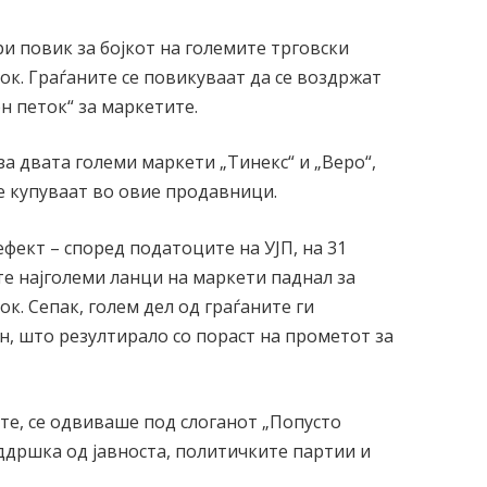
и повик за бојкот на големите трговски
ток. Граѓаните се повикуваат да се воздржат
н петок“ за маркетите.
а двата големи маркети „Тинекс“ и „Веро“,
е купуваат во овие продавници.
фект – според податоците на УЈП, на 31
те најголеми ланци на маркети паднал за
к. Сепак, голем дел од граѓаните ги
н, што резултирало со пораст на прометот за
те, се одвиваше под слоганот „Попусто
оддршка од јавноста, политичките партии и