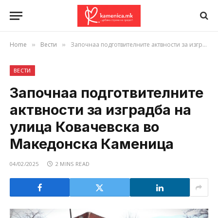
Home
Вести
Започнаа подготвителните актвности за изградба на улица Ковачевска во Македонска Каменица
»
»
ВЕСТИ
Започнаа подготвителните
актвности за изградба на
улица Ковачевска во
Македонска Каменица
04/02/2025
2 MINS READ