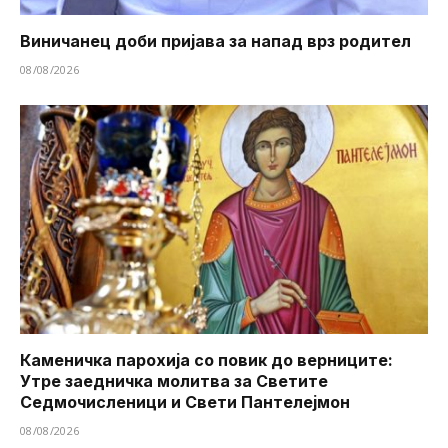
Виничанец доби пријава за напад врз родител
08/08/2026
Каменичка парохија со повик до верниците:
Утре заедничка молитва за Светите
Седмочисленици и Свети Пантелејмон
08/08/2026