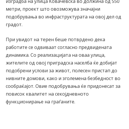
изградба на улица Ковачевска во должина од 550
метри, проект што овозможува значајни
подобрувања во инфраструктурата на овој дел од
градот.
При увидот на терен беше потврдено дека
работите се одвиваат согласно предвидената
динамика. Со реализацијата на оваа улица,
жителите од овој приградска населба ќе добијат
подобрени услови за живот, полесен пристап до
нивните домови, како и зголемена безбедност во
сообраќајот. Овие подобрувања ќе придонесат за
повисок квалитет на секојдневното
функционирање на граѓаните.