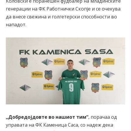
Коловски е поранешен фудбалер на младинските
генерации на ФК Работнички Скопје и се очекува
да внесе свежина и голгетерски способности во
нападот.
„Добредојдовте во нашиот тим“
, порачаа од
управата на ФК Каменица Саса, со надеж дека