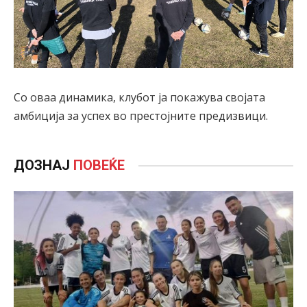
Со оваа динамика, клубот ја покажува својата
амбиција за успех во престојните предизвици.
ДОЗНАЈ
ПОВЕЌЕ