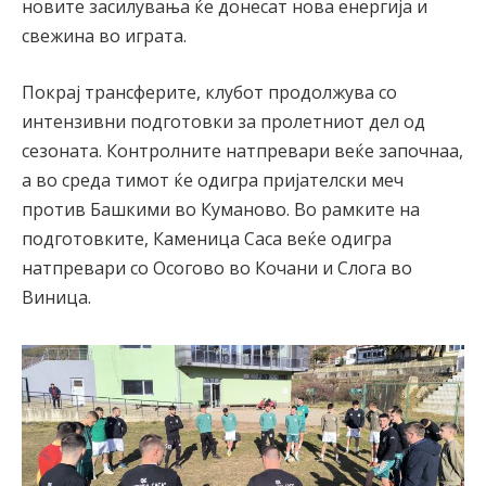
новите засилувања ќе донесат нова енергија и
свежина во играта.
Покрај трансферите, клубот продолжува со
интензивни подготовки за пролетниот дел од
сезоната. Контролните натпревари веќе започнаа,
а во среда тимот ќе одигра пријателски меч
против Башкими во Куманово. Во рамките на
подготовките, Каменица Саса веќе одигра
натпревари со Осогово во Кочани и Слога во
Виница.