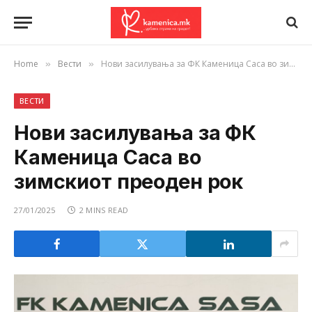
Home
Вести
Нови засилувања за ФК Каменица Саса во зимскиот преоден рок
»
»
ВЕСТИ
Нови засилувања за ФК
Каменица Саса во
зимскиот преоден рок
27/01/2025
2 MINS READ