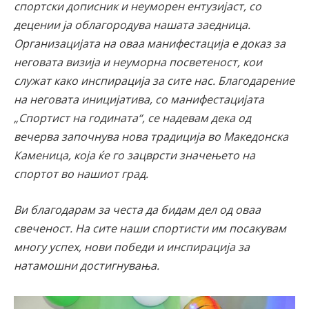
спортски дописник и неуморен ентузијаст, со
децении ја облагородува нашата заедница.
Организацијата на оваа манифестација е доказ за
неговата визија и неуморна посветеност, кои
служат како инспирација за сите нас. Благодарение
на неговата иницијатива, со манифестацијата
„Спортист на годината“, се надевам дека од
вечерва започнува нова традиција во Македонска
Каменица, која ќе го зацврсти значењето на
спортот во нашиот град.
Ви благодарам за честa да бидам дел од оваа
свеченост. На сите наши спортисти им посакувам
многу успех, нови победи и инспирација за
натамошни достигнувања.