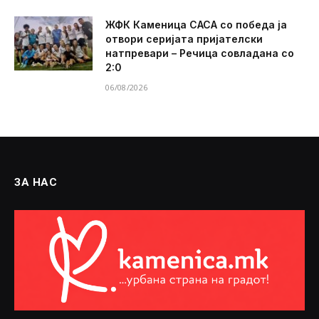
ЖФК Каменица САСА со победа ја
отвори серијата пријателски
натпревари – Речица совладана со
2:0
06/08/2026
ЗА НАС