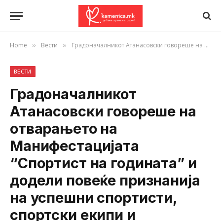
Home
Вести
Градоначалникот Атанасовски говореше на отварањето на Манифестацијата “Спортист на годината” и додели повеќе признанија на успешни спортисти, спортски екипи и работници
»
»
ВЕСТИ
Градоначалникот
Атанасовски говореше на
отварањето на
Манифестацијата
“Спортист на годината” и
додели повеќе признанија
на успешни спортисти,
спортски екипи и