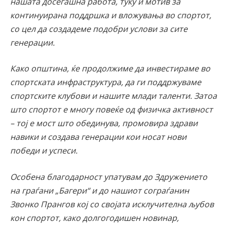
нашата досегашна работа, туку и мотив за
континуирана поддршка и вложувања во спортот,
со цел да создадеме подобри услови за сите
генерации.
Како општина, ќе продолжиме да инвестираме во
спортската инфраструктура, да ги поддржуваме
спортските клубови и нашите млади таленти. Затоа
што спортот е многу повеќе од физичка активност
– тој е мост што обединува, промовира здрави
навики и создава генерации кои носат нови
победи и успеси.
Особена благодарност упатувам до Здружението
на граѓани „Багери“ и до нашиот сограѓанин
Звонко Прангов кој со својата исклучителна љубов
кон спортот, како долгогодишен новинар,