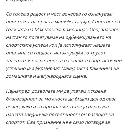
Со голема радост и чест вечерва го означувам
почетокот на првата манифестација „Спортист на
годината на Македонска Каменица“. Овој значаен
настан го посветуваме на одбележувањето на
спортските успеси кои ја исполнуваат нашата
општина со гордост, истакнувајќи го трудот,
талентот и посветеноста на нашите спортисти кои
успешно ја афирмираат Македонска Каменица на
домашната и меѓународната сцена.
Најнапред, дозволете ми да упатам искрена
благодарност за можноста да бидам дел од оваа
вечер, како и за признанието кое ја одразува
нашата заедничка посветеност кон развојот на
спортот. Ова признание не е само потврда за