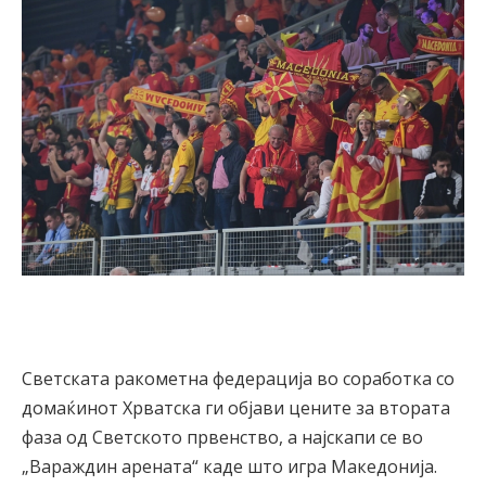
Светската ракометна федерација во соработка со
домаќинот Хрватска ги објави цените за втората
фаза од Светското првенство, а најскапи се во
„Вараждин арената“ каде што игра Македонија.