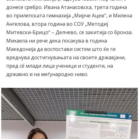
донесе сребро. Ивана Атанасовска, трета година
во прилепската гимназија „Мирче Ацев“, и Милена
Ангелова, втора година во СОУ „Методиј
Митевски-Брицо“ – Делчево, се закитија со бронза.
Михаела ни рече дека посакува в година
Македонија да воспостави систем што ќе ги
вреднува достигнувањата на своите државјани,
пред сè млади лица ученици и студенти, на
државно и на меѓународно ниво.