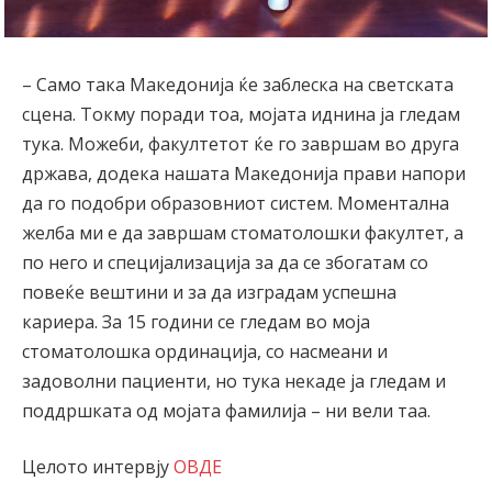
– Само така Македонија ќе заблеска на светската
сцена. Токму поради тоа, мојата иднина ја гледам
тука. Можеби, факултетот ќе го завршам во друга
држава, додека нашата Македонија прави напори
да го подобри образовниот систем. Моментална
желба ми е да завршам стоматолошки факултет, а
по него и специјализација за да се збогатам со
повеќе вештини и за да изградам успешна
кариера. За 15 години се гледам во моја
стоматолошка ординација, со насмеани и
задоволни пациенти, но тука некаде ја гледам и
поддршката од мојата фамилија – ни вели таа.
Целото интервју
ОВДЕ