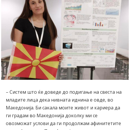
– Систем што ќе доведе до подигање на свеста на
младите лица дека нивната иднина е овде, во
Македонија. Би сакала моите живот и кариера да
ги градам во Македонија доколку ми се
овозможат услови да ги продолжам афинитетите