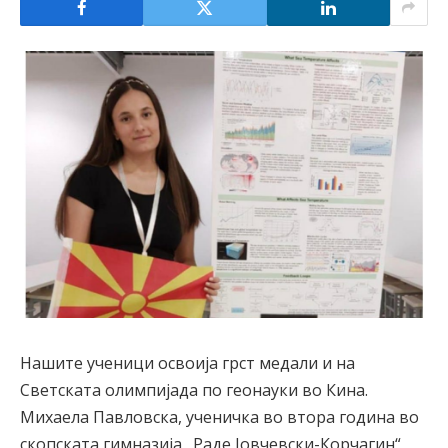
Нашите ученици освоија грст медали и на
Светската олимпијада по геонауки во Кина.
Михаела Павловска, ученичка во втора година во
скопската гимназија „Раде Јовчевски-Корчагин“,