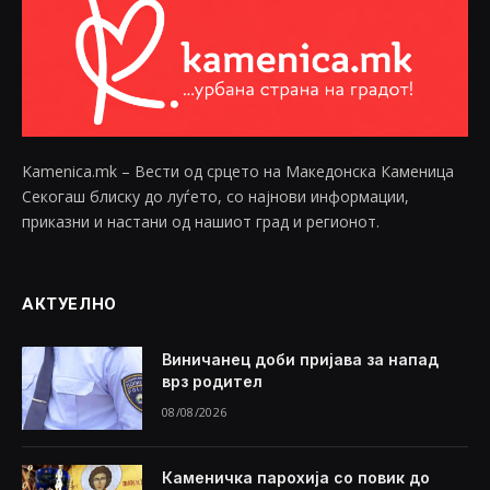
Kamenica.mk – Вести од срцето на Македонска Каменица
Секогаш блиску до луѓето, со најнови информации,
приказни и настани од нашиот град и регионот.
АКТУЕЛНО
Виничанец доби пријава за напад
врз родител
08/08/2026
Каменичка парохија со повик до