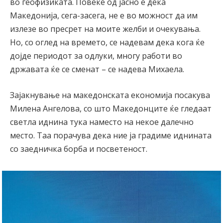
во геофизиката. Повеќе од јасно е дека
Македонија, сега-засега, не е во можност да им
излезе во пресрет на моите желби и очекувања.
Но, со оглед на времето, се надевам дека кога ќе
дојде периодот за одлуки, многу работи во
државата ќе се сменат – се надева Михаела.
Зајакнување на македонската економија посакува
Милена Ангелова, со што Македонците ќе гледаат
светла иднина тука наместо на некое далечно
место. Таа порачува дека ние ја градиме иднината
со заедничка борба и посветеност.