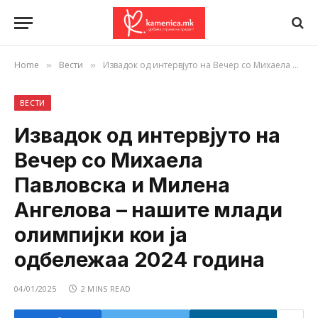
Home
Вести
Извадок од интервјуто на Вечер со Михаела Павловска и Милена Ангелова – нашите млади олимпијки кои ја одбележаа 2024 година
»
»
ВЕСТИ
Извадок од интервјуто на
Вечер со Михаела
Павловска и Милена
Ангелова – нашите млади
олимпијки кои ја
одбележаа 2024 година
04/01/2025
2 MINS READ