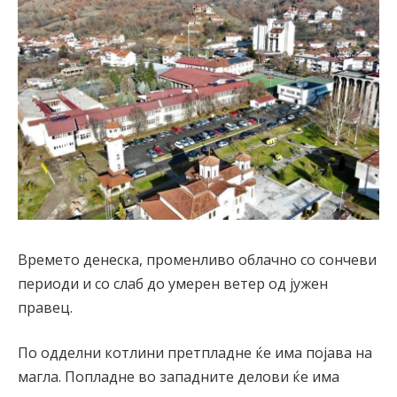
Времето денеска, променливо облачно со сончеви
периоди и со слаб до умерен ветер од јужен
правец.
По одделни котлини претпладне ќе има појава на
магла. Попладне во западните делови ќе има