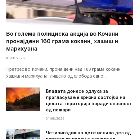
Во голема полициска акција во Кочани
пронајдени 160 грама кокаин, хашиш и
марихуана
01/08/2026
Претрес во Кочани, пронајдени над 160 грама кокаин,
хашиш и марихуана, лишено од слобода едно…
Владата донесе одлука за
прогласување кризна состојба на
целата територија поради опасност
од пожари
01/08/2026
Четиригодишно дете испило дел од
капсула за перење алишта во