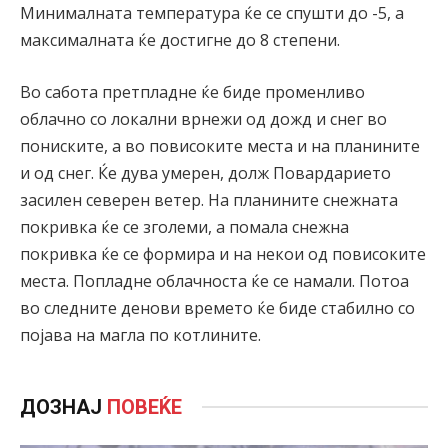
Минималната температура ќе се спушти до -5, а
максималната ќе достигне до 8 степени.
Во сабота претпладне ќе биде променливо
облачно со локални врнежи од дожд и снег во
пониските, а во повисоките места и на планините
и од снег. Ќе дува умерен, долж Повардарието
засилен северен ветер. На планините снежната
покривка ќе се зголеми, а помала снежна
покривка ќе се формира и на некои од повисоките
места. Попладне облачноста ќе се намали. Потоа
во следните денови времето ќе биде стабилно со
појава на магла по котлините.
ДОЗНАЈ
ПОВЕЌЕ