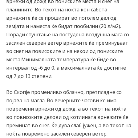
врнежи од дожд во пониските места и снег на
планините. Во текот на ноќта кон сабота
врнежите ќе се прошират во поголем дел од
земјата и наместа ќе бидат пообилни (20 л/м2).
Поради спуштање на постудена воздушна маса со
засилен северен ветер врнежите ќе преминуваат
во снег на повисоките и на некои од пониските
места.Минималната температура ќе биде во
интервал од -6 до 0, а максималната ќе достигне
од 7 до 13 степени.
Во Скопје променливо облачно, претпладне со
појава на магла. Во вечерните часови ќе има
повремени врнежи од дожд, а во текот на ноќта
во повисоките делови од котлината врнежите ќе
преминат во снег. Ќе дува слаб јужен, а во текот на
ноќта повремено засилен северен ветер.