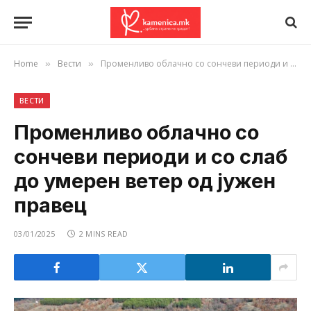
Home
Вести
Променливо облачно со сончеви периоди и со слаб до умерен ветер од јужен правец
»
»
ВЕСТИ
Променливо облачно со
сончеви периоди и со слаб
до умерен ветер од јужен
правец
03/01/2025
2 MINS READ