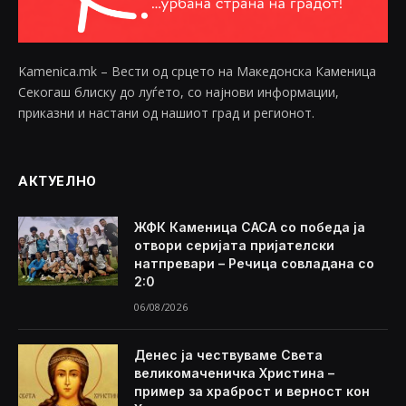
Kamenica.mk – Вести од срцето на Македонска Каменица
Секогаш блиску до луѓето, со најнови информации,
приказни и настани од нашиот град и регионот.
АКТУЕЛНО
ЖФК Каменица САСА со победа ја
отвори серијата пријателски
натпревари – Речица совладана со
2:0
06/08/2026
Денес ја чествуваме Света
великомаченичка Христина –
пример за храброст и верност кон