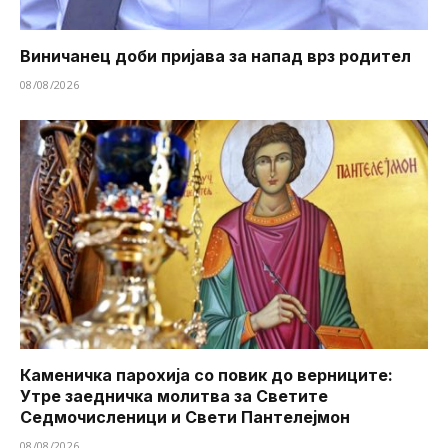
Виничанец доби пријава за напад врз родител
08/08/2026
Каменичка парохија со повик до верниците:
Утре заедничка молитва за Светите
Седмочисленици и Свети Пантелејмон
08/08/2026