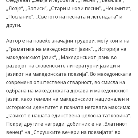
„Лозје“, „Записи“, „Стари и нови песни“, „Чешмите“,
„Послание“, „Светото на песната и легендата“ и
други.
Автор е на повеќе значајни трудови, меѓу кои и на
„Граматика на македонскиот јазик“, „Историја на
македонскиот јазик“, „Македонскиот јазик во
развојот на словенските литературни јазици и
јазикот на македонската поезија“. Во македонската
современа општествена стварност, во смисла на
одбрана на македонската држава и македонскиот
јазик, како темели на македонскиот национален и
историски идентитет е позната неговата максима:
„Јазикот е нашата единствена целосна татковина“.
Покрај другите награди, добитник е на „Златниот
венец“ на „Струшките вечери на поезијата“ во