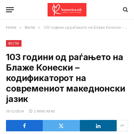
Home
Вести
103 години од раѓањето на Блаже Конески – кодификаторот на современиот македнонски јазик
»
»
ВЕСТИ
103 години од раѓањето на
Блаже Конески –
кодификаторот на
современиот македнонски
јазик
19/12/2024
2 MINS READ