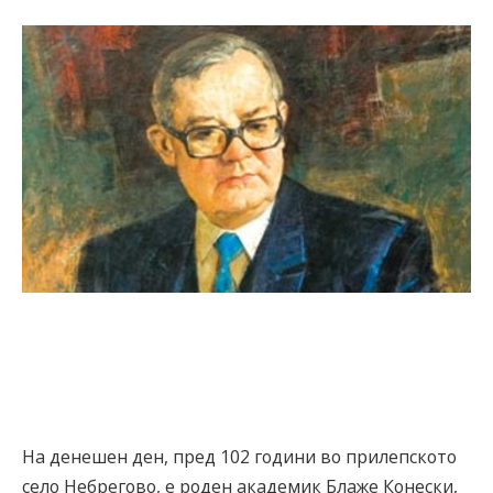
На денешен ден, пред 102 години во прилепското
село Небрегово, е роден академик Блаже Конески,