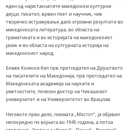
еден од најистакнатите македонски културни
дејци, писател, врвен поет и научник, чие
творечко истражување дало огромни резултати во
македонската литература, во областа на
граматиката и во историјата на македонскиот
јазик и во областа на културната историја на
македонскиот народ.
Блаже Конески бил прв претседател на Друштвото
на писателите на Македонија, прв претседател на
Македонската академија на науките и
уметностите, почесен доктор на Чикашкиот
универзитет и на Универзитетот во Врацлав.
Неговото прво дело, поемата „Мостот“, ја објавил
непосредно по војната во 1945 година, а потоа
следуваат „Земја и љубовта“, „Песни“, „Везилка“,