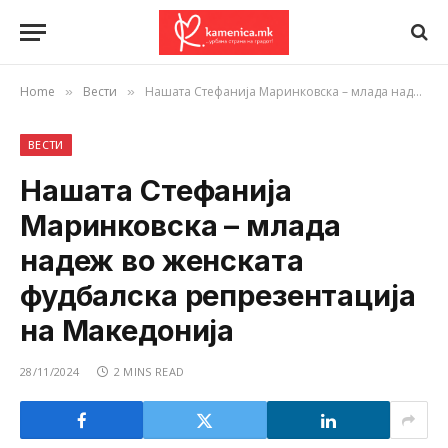
Home
Вести
Нашата Стефанија Маринковска – млада надеж во женската фудбалска репрезентација на Македонија
»
»
ВЕСТИ
Нашата Стефанија
Маринковска – млада
надеж во женската
фудбалска репрезентација
на Македонија
28/11/2024
2 MINS READ