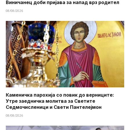
Виничанец доби пријава за напад врз родител
08/08/2026
Каменичка парохија со повик до верниците:
Утре заедничка молитва за Светите
Седмочисленици и Свети Пантелејмон
08/08/2026