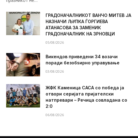
празникот не…
ГРАДОНАЧАЛНИКОТ ВАНЧО МИТЕВ ЈА
НАЗНАЧИ ЉУПКА ЃОРГИЕВА
АТАНАСОВА ЗА ЗАМЕНИК
ГРАДОНАЧАЛНИК НА ЗРНОВЦИ
05/08/2026
Викендов приведени 34 возачи
поради безобѕирно управување
03/08/2026
ЖФК Каменица САСА со победа ја
отвори серијата пријателски
натпревари – Речица совладана со
2:0
06/08/2026