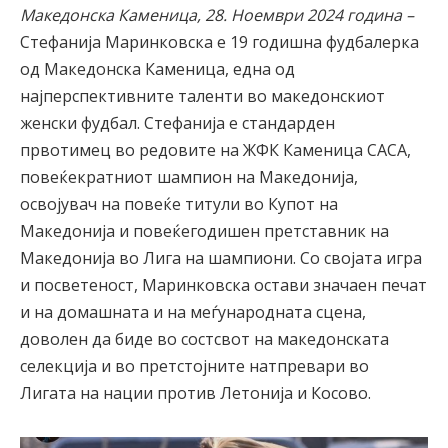
Македонска Каменица, 28. Ноември 2024 година –
Стефанија Маринковска е 19 годишна фудбалерка
од Македонска Каменица, една од
најперспективните таленти во македонскиот
женски фудбал. Стефанија е стандарден
првотимец во редовите на ЖФК Каменица САСА,
повеќекратниот шампион на Македонија,
освојувач на повеќе титули во Купот на
Македонија и повеќегодишен претставник на
Македонија во Лига на шампиони. Со својата игра
и посветеност, Маринковска остави значаен печат
и на домашната и на меѓународната сцена,
доволен да биде во состсвот на македонската
селекција и во претстојните натпревари во
Лигата на нации против Летонија и Косово.