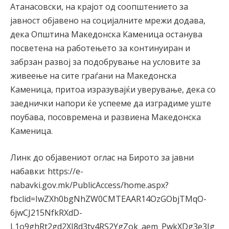
Атанасовски, на крајот од соопштението за
јавност објавено на социјалните мрежи додава,
дека Општина Македонска Каменица останува
посветена на работењето за континуиран и
забрзан развој за подобрување на условите за
живеење на сите граѓани на Македонска
Каменица, притоа изразувајќи уверување, дека со
заеднички напори ќе успееме да изградиме уште
поубава, посовремена и развиена Македонска
Каменица.
Линк до објавениот оглас на Бирото за јавни
набавки: https://e-
nabavki.gov.mk/PublicAccess/home.aspx?
fbclid=IwZXh0bgNhZW0CMTEAAR14OzGObjTMqO-
6jwCJ215NfkRXdD-
L1o9ghRt2gd2XI8d3tv4RS2YgZok_aem_PwkXDg3e3Ig_