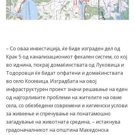
– Со оваа инвестиција, ќе биде изграден дел од
Крак 5 од канализациониот фекален систем, со кој
во иднина, покрај домаќинствата од Луковица и
Тодоровци ќе бидат опфатени и домаќинствата
во село Косевица. Изградбата на овој
инфраструктурен проект значи решавање на еден
од најгорливите проблеми на жителите на овие
села, со обезбедени современи и хигиенски услови
за живеење и спречување на понатамошно
загадување на животната средина, – истакнува
градоначалникот на општина Македонска