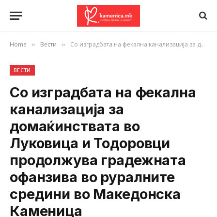
Home
Вести
Со изградбата на фекална канализација за домаќинствата во Луковица и Тодоровци продолжува градежната офанзива во руралните средини во Македонска Каменица
»
»
ВЕСТИ
Со изградбата на фекална
канализација за
домаќинствата во
Луковица и Тодоровци
продолжува градежната
офанзива во руралните
средини во Македонска
Каменица