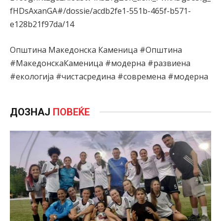
fHDsAxanGA#/dossie/acdb2fe1-551b-465f-b571-
e128b21f97da/14
Општина Македонска Каменица #Општина
#МакедонскаКаменица #модерна #развиена
#екологија #чистасредина #современа #модерна
ДОЗНАЈ
ПОВЕЌЕ