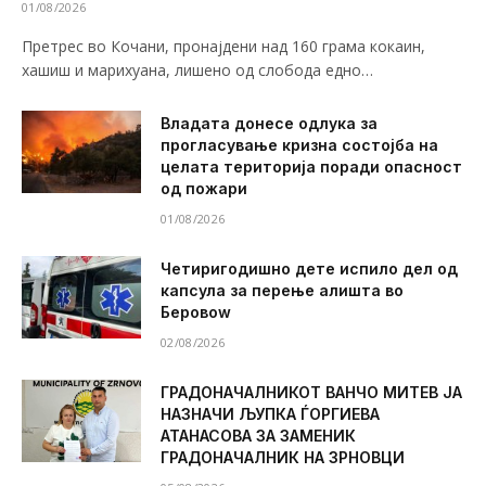
01/08/2026
Претрес во Кочани, пронајдени над 160 грама кокаин,
хашиш и марихуана, лишено од слобода едно…
Владата донесе одлука за
прогласување кризна состојба на
целата територија поради опасност
од пожари
01/08/2026
Четиригодишно дете испило дел од
капсула за перење алишта во
Беровоw
02/08/2026
ГРАДОНАЧАЛНИКОТ ВАНЧО МИТЕВ ЈА
НАЗНАЧИ ЉУПКА ЃОРГИЕВА
АТАНАСОВА ЗА ЗАМЕНИК
ГРАДОНАЧАЛНИК НА ЗРНОВЦИ