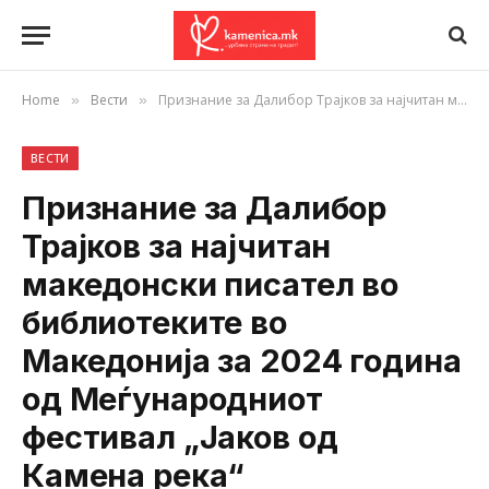
Home
Вести
Признание за Далибор Трајков за најчитан македонски писател во библиотеките во Македонија за 2024 година од Меѓународниот фестивал „Јаков од Камена река“
»
»
ВЕСТИ
Признание за Далибор
Трајков за најчитан
македонски писател во
библиотеките во
Македонија за 2024 година
од Меѓународниот
фестивал „Јаков од
Камена река“