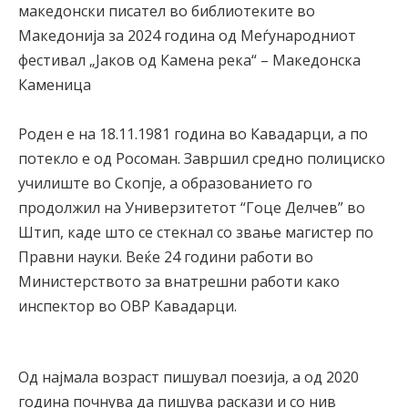
македонски писател во библиотеките во
Македонија за 2024 година од Меѓународниот
фестивал „Јаков од Камена река“ – Македонска
Каменица
Роден е на 18.11.1981 година во Кавадарци, а по
потекло е од Росоман. Завршил средно полициско
училиште во Скопје, а образованието го
продолжил на Универзитетот “Гоце Делчев” во
Штип, каде што се стекнал со звање магистер по
Правни науки. Веќе 24 години работи во
Министерството за внатрешни работи како
инспектор во ОВР Кавадарци.
Од најмала возраст пишувал поезија, а од 2020
година почнува да пишува раскази и со нив