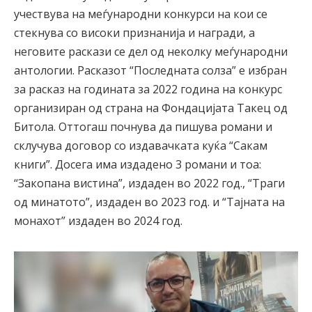
учествува на меѓународни конкурси на кои се
стекнува со високи признанија и награди, а
неговите раскази се дел од неколку меѓународни
антологии. Расказот “Последната солза” е избран
за расказ на годината за 2022 година на конкурс
организиран од страна на Фондацијата Такец од
Битола. Оттогаш почнува да пишува романи и
склучува договор со издавачката куќа “Сакам
книги”. Досега има издадено 3 романи и тоа:
“Закопана вистина”, издаден во 2022 год., “Траги
од минатото”, издаден во 2023 год. и “Тајната на
монахот” издаден во 2024 год.