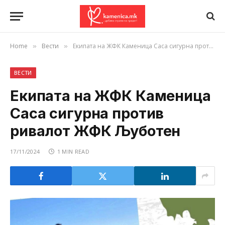
Home
Вести
Екипата на ЖФК Каменица Саса сигурна против ривалот ЖФК Љуботен
»
»
ВЕСТИ
Екипата на ЖФК Каменица
Саса сигурна против
ривалот ЖФК Љуботен
17/11/2024
1 MIN READ