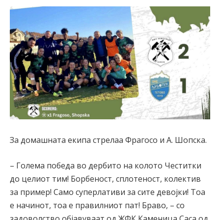
За домашната екипа стрелаа Фрагосо и А. Шопска.
– Голема победа во дербито на колото Честитки
до целиот тим! Борбеност, сплотеност, колектив
за пример! Само суперлативи за сите девојки! Тоа
е начинот, тоа е правилниот пат! Браво, – со
задоволство објавуваат од ЖФК Каменица Саса од