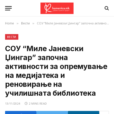
Home
Вести
СОУ “Миле Јаневски Џингар” започна активности за опремување на медијатека и реновирање на училишната библиотека
»
»
ВЕСТИ
СОУ “Миле Јаневски
Џингар” започна
активности за опремување
на медијатека и
реновирање на
училишната библиотека
13/11/2024
2 MINS READ