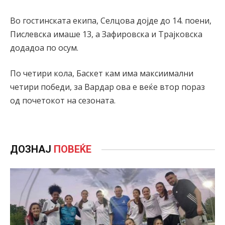
Во гостинската екипа, Селцова дојде до 14. поени,
Пислевска имаше 13, а Зафировска и Трајковска
додадоа по осум.
По четири кола, Баскет кам има максиимални
четири победи, за Вардар ова е веќе втор пораз
од почетокот на сезоната.
ДОЗНАЈ
ПОВЕЌЕ