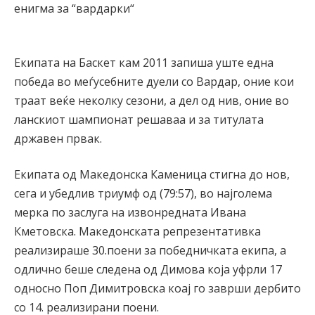
Екипата на Баскет кам 2011 запиша уште една
победа во меѓусебните дуели со Вардар, оние кои
траат веќе неколку сезони, а дел од нив, оние во
ланскиот шампионат решаваа и за титулата
државен првак.
Екипата од Македонска Каменица стигна до нов,
сега и убедлив триумф од (79:57), во најголема
мерка по заслуга на извонредната Ивана
Кметовска. Македонската репрезентативка
реализираше 30.поени за победничката екипа, а
одлично беше следена од Димова која уфрли 17
односно Поп Димитровска коај го заврши дербито
со 14. реализирани поени.