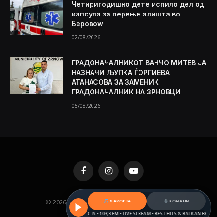
Четиригодишно дете испило дел од
капсула за перење алишта во
Беровоw
02/08/2026
ГРАДОНАЧАЛНИКОТ ВАНЧО МИТЕВ ЈА
НАЗНАЧИ ЉУПКА ЃОРГИЕВА
АТАНАСОВА ЗА ЗАМЕНИК
ГРАДОНАЧАЛНИК НА ЗРНОВЦИ
05/08/2026
Facebook
Instagram
YouTube
ЛАКОСТА
КОЧАНИ
© 2026 KAMENICA.MK. Designed by
MKNET
.
РАДИО ЛАКОСТА • 103,3 FM • LIVE STREAM • BEST HITS & BALKAN BEATS