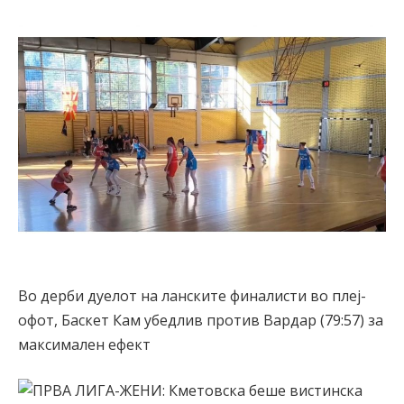
Во дерби дуелот на ланските финалисти во плеј-
офот, Баскет Кам убедлив против Вардар (79:57) за
максималeн ефект