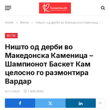
Home
Вести
Ништо од дерби во Македонска Каменица – Шампионот Баскет Кам целосно го размонтира Вардар
»
»
ВЕСТИ
Ништо од дерби во
Македонска Каменица –
Шампионот Баскет Кам
целосно го размонтира
Вардар
02/11/2024
1 MIN READ