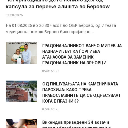
капсула за перење алишта во Беровоw
02/08/2026
На 01.08.2026 во 20:30 часот во ОВР Берово, од Итната
медицинска помош Берово било пријавено…
ГРАДОНАЧАЛНИКОТ ВАНЧО МИТЕВ ЈА
НАЗНАЧИ ЉУПКА ЃОРГИЕВА
АТАНАСОВА ЗА ЗАМЕНИК
ГРАДОНАЧАЛНИК НА ЗРНОВЦИ
05/08/2026
ОД ПИШУВАЊАТА НА КАМЕНИЧКАТА
ПАРОХИЈА: КАКО ТРЕБА
ПРАВОСЛАВНИТЕ ДА СЕ ОДНЕСУВААТ
КОГА Е ПРАЗНИК?
07/08/2026
Викендов приведени 34 возачи
поради безобѕирно управување