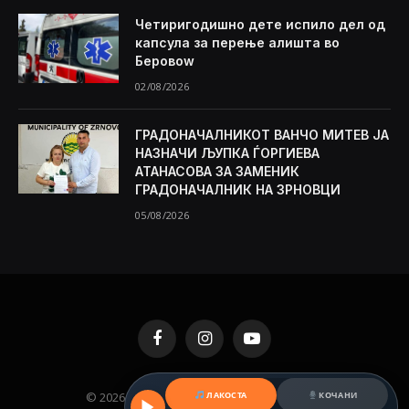
Четиригодишно дете испило дел од
капсула за перење алишта во
Беровоw
02/08/2026
ГРАДОНАЧАЛНИКОТ ВАНЧО МИТЕВ ЈА
НАЗНАЧИ ЉУПКА ЃОРГИЕВА
АТАНАСОВА ЗА ЗАМЕНИК
ГРАДОНАЧАЛНИК НА ЗРНОВЦИ
05/08/2026
Facebook
Instagram
YouTube
© 2026 KAMENICA.MK. Designed by
MKNET
.
ЛАКОСТА
КОЧАНИ