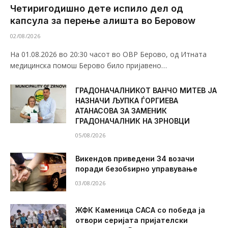
Четиригодишно дете испило дел од
капсула за перење алишта во Беровоw
02/08/2026
На 01.08.2026 во 20:30 часот во ОВР Берово, од Итната
медицинска помош Берово било пријавено…
ГРАДОНАЧАЛНИКОТ ВАНЧО МИТЕВ ЈА
НАЗНАЧИ ЉУПКА ЃОРГИЕВА
АТАНАСОВА ЗА ЗАМЕНИК
ГРАДОНАЧАЛНИК НА ЗРНОВЦИ
05/08/2026
Викендов приведени 34 возачи
поради безобѕирно управување
03/08/2026
ЖФК Каменица САСА со победа ја
отвори серијата пријателски