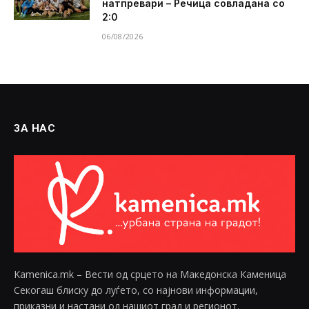
натпревари – Речица совладана со
2:0
06/08/2026
ЗА НАС
Kamenica.mk – Вести од срцето на Македонска Каменица
Секогаш блиску до луѓето, со најнови информации,
приказни и настани од нашиот град и регионот.