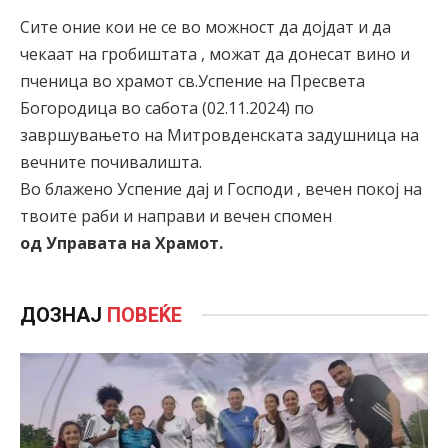
Сите оние кои не се во можност да дојдат и да
чекаат на гробиштата , можат да донесат вино и
пченица во храмот св.Успение на Пресвета
Богородица во сабота (02.11.2024) по
завршувањето на Митровденската задушница на
вечните почивалишта.
Во блажено Успение дај и Господи , вечен покој на
твоите раби и направи и вечен спомен
од Управата на Храмот.
ДОЗНАЈ
ПОВЕЌЕ