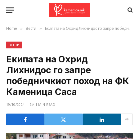
Home
Вести
Екипата на Охрид Лихнидос го запре победничкиот поход на ФК Каменица Саса
»
»
ВЕСТИ
Екипата на Охрид
Лихнидос го запре
победничкиот поход на ФК
Каменица Саса
19/10/2024
1 MIN READ