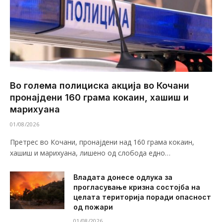
Во голема полициска акција во Кочани
пронајдени 160 грама кокаин, хашиш и
марихуана
01/08/2026
Претрес во Кочани, пронајдени над 160 грама кокаин,
хашиш и марихуана, лишено од слобода едно…
Владата донесе одлука за
прогласување кризна состојба на
целата територија поради опасност
од пожари
01/08/2026