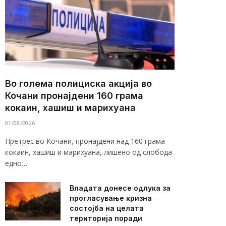
Во голема полициска акција во
Кочани пронајдени 160 грама
кокаин, хашиш и марихуана
01/08/2026
Претрес во Кочани, пронајдени над 160 грама
кокаин, хашиш и марихуана, лишено од слобода
едно…
Владата донесе одлука за
прогласување кризна
состојба на целата
територија поради