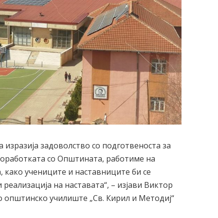
а изразија задоволство со подготвеноста за
 соработката со Општината, работиме на
, како учениците и наставниците би се
реализација на наставата“, – изјави Виктор
 општинско училиште „Св. Кирил и Методиј“