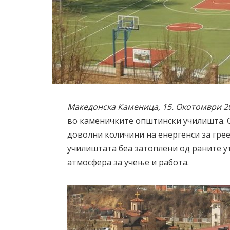
Македонска Каменица, 15. Окотомври 2
во каменичките општински училишта. 
доволни количини на енергенси за гре
училиштата беа затоплени од раните у
атмосфера за учење и работа.