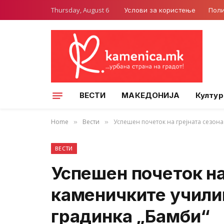
Thursday, August 6
Услови за користење
Поли
ВЕСТИ
МАКЕДОНИЈА
Култур
Home
Вести
Успешен почеток на грејната сезона
»
»
ВЕСТИ
Успешен почеток на
каменичките учили
градинка „Бамби“