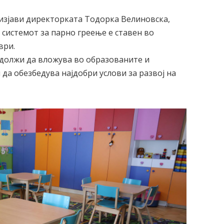
 изјави директорката Тодорка Велиновска,
 системот за парно греење е ставен во
ври.
должи да вложува во образованите и
да обезбедува најдобри услови за развој на