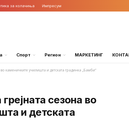
тика за колачиња
Импресум
а
Спорт
Регион
МАРКЕТИНГ
КОНТА
 во каменичките училишта и детската градинка „Бамби“
 грејната сезона во
шта и детската