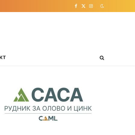
Facebook
X
Instagram
(Twitter)
КТ