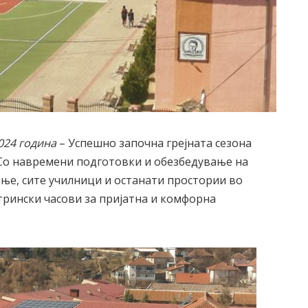
024 година
– Успешно започна грејната сезона
Со навремени подготовки и обезбедување на
ење, сите училници и останати простории во
трински часови за пријатна и комфорна