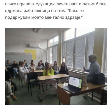
психотерапија, едукација личен раст и развој беше
одржана работилница на тема “Како го
поддржувам моето ментално здравје?”