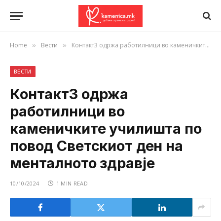
Home
Вести
Контакт3 одржа работилници во каменичките училишта по повод Светскиот ден на менталното здравје
»
»
ВЕСТИ
Контакт3 одржа
работилници во
каменичките училишта по
повод Светскиот ден на
менталното здравје
10/10/2024
1 MIN READ