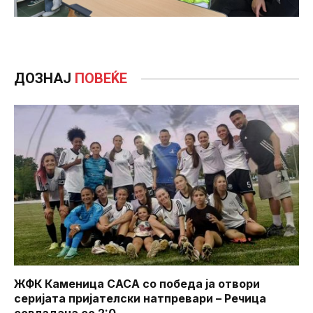
ДОЗНАЈ
ПОВЕЌЕ
ЖФК Каменица САСА со победа ја отвори
серијата пријателски натпревари – Речица
совладана со 2:0