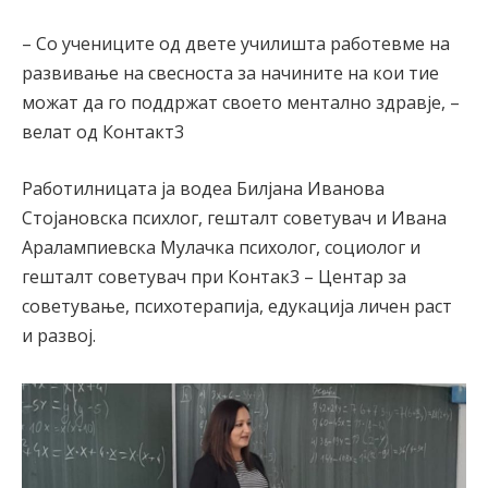
– Со учениците од двете училишта работевме на
развивање на свесноста за начините на кои тие
можат да го поддржат своето ментално здравје, –
велат од Контакт3
Работилницата ја водеа Билјана Иванова
Стојановска психлог, гешталт советувач и Ивана
Аралампиевска Мулачка психолог, социолог и
гешталт советувач при Контак3 – Центар за
советување, психотерапија, едукација личен раст
и развој.