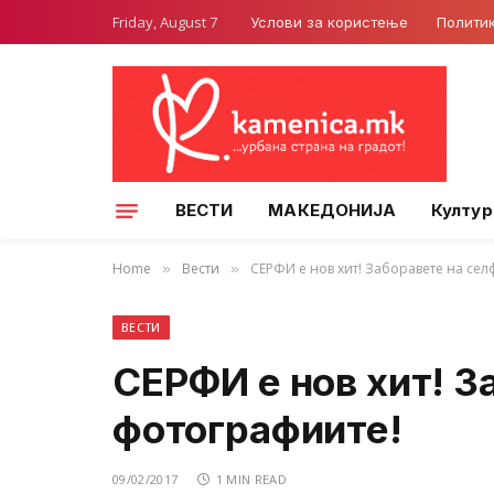
Friday, August 7
Услови за користење
Полити
ВЕСТИ
МАКЕДОНИЈА
Култур
Home
Вести
СЕРФИ е нов хит! Заборавете на се
»
»
ВЕСТИ
СЕРФИ е нов хит! З
фотографиите!
09/02/2017
1 MIN READ