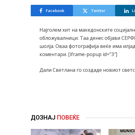
Facebook
Twitter
L
Најголем хит на македонските социјалн
обложувалници. Таа денес објави СЕРФ
шолја. Оваа фотографија веќе има илја
коментари. [iframe-popup id=”3″]
Дали Светлана го создаде новиот светс
ДОЗНАЈ
ПОВЕЌЕ