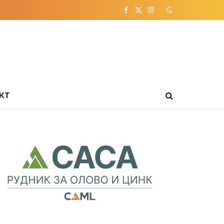
Facebook
X
Instagram
(Twitter)
КТ