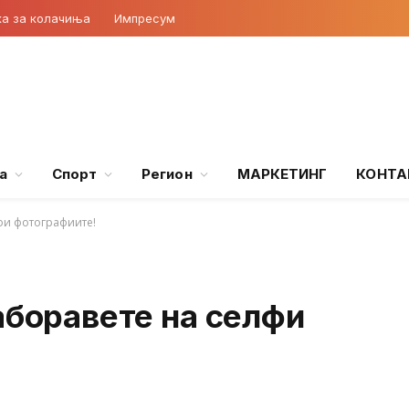
ка за колачиња
Импресум
а
Спорт
Регион
МАРКЕТИНГ
КОНТА
лфи фотографиите!
аборавете на селфи