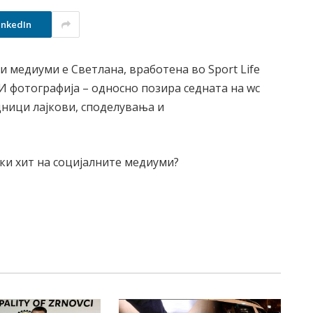
inkedIn
и медиуми е Светлана, вработена во Sport Life
И фотографија – односно позира седната на wc
дници лајкови, споделувања и
ки хит на социјалните медиуми?