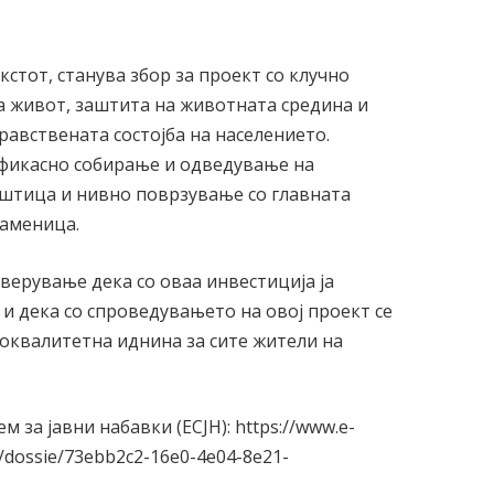
стот, станува збор за проект со клучно
а живот, заштита на животната средина и
авствената состојба на населението.
ефикасно собирање и одведување на
оштица и нивно поврзување со главната
Каменица.
верување дека со оваа инвестиција ја
и дека со спроведувањето на овој проект се
поквалитетна иднина за сите жители на
 за јавни набавки (ЕСЈН): https://www.e-
/dossie/73ebb2c2-16e0-4e04-8e21-