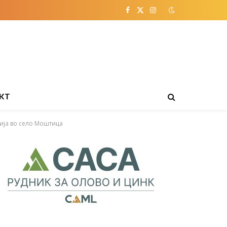
Facebook
X
Instagram
(Twitter)
КТ
ија во село Моштица