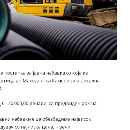
постапка за јавна набавка со која ќе
оштица до Македонска Каменица и фекална
3
6.120.000,00 денари, со предвиден рок на
јавни набавки е да обезбедиме највисок
дувач со најниска цена, – вели