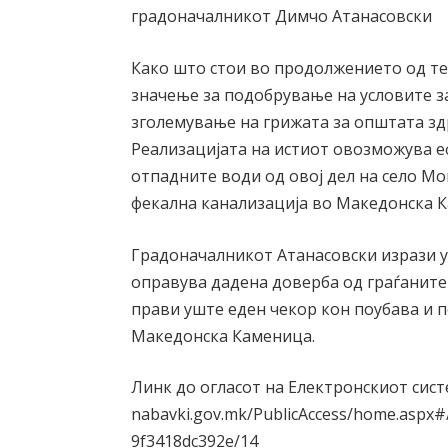
градоначалникот Димчо Атанасовски
Како што стои во продолжението од тек
значење за подобрување на условите з
зголемување на грижата за општата здр
Реализацијата на истиот овозможува 
отпадните води од овој дел на село М
фекална канализација во Македонска 
Градоначалникот Атанасовски изрази у
оправува дадена доверба од граѓаните 
прави уште еден чекор кон поубава и 
Македонска Каменица.
Линк до огласот на Електронскиот систем
nabavki.gov.mk/PublicAccess/home.aspx#
9f3418dc392e/14