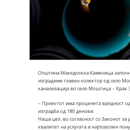
Општина Македонска Каменица започна 
изградиме главен колектор од село М
канализација во село Моштица – Крак 
– Проектот има проценета вредност од 
изградба од 180 денови.
Наша цел, во согласност со Законот за 
квалитет на услугата и најповолен пону