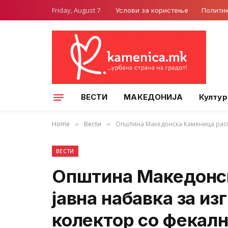
Friday, August 7
Услови за користење
Полити
ВЕСТИ
МАКЕДОНИЈА
Култур
Home
Вести
Општина Македонска Каменица распи
»
»
ВЕСТИ
Општина Македонс
јавна набавка за из
колектор со фекалн