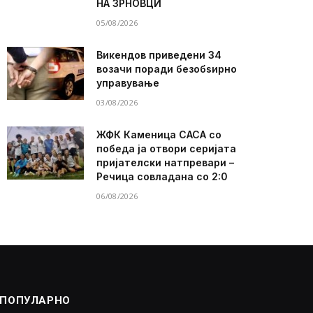
НА ЗРНОВЦИ
05/08/2026
Викендов приведени 34
возачи поради безобѕирно
управување
03/08/2026
ЖФК Каменица САСА со
победа ја отвори серијата
пријателски натпревари –
Речица совладана со 2:0
06/08/2026
ПОПУЛАРНО