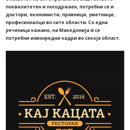
поквалитетен и посодржаен, потребни се и
доктори, економисти, правници, уметници,
професионалци во сите области. Со една
реченица кажано, на Македонија ѝ се
потребни извонредни кадри во секоја област.