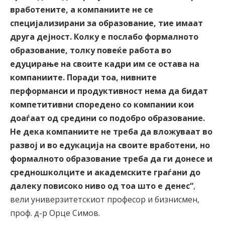
вработените, а компаниите не се
специјализирани за образование, тие имаат
друга дејност. Колку е послабо формалното
образование, толку повеќе работа во
едуцирање на своите кадри им се остава на
компаниите. Поради тоа, нивните
перформанси и продуктивност нема да бидат
компетитивни споредено со компании кои
доаѓаат од средини со подобро образование.
Не дека компаниите не треба да вложуваат во
развој и во едукација на своите вработени, но
формалното образование треба да ги донесе и
средношколците и академските граѓани до
далеку повисоко ниво од тоа што е денес“
,
вели универзитетскиот професор и бизнисмен,
проф. д-р Орце Симов.