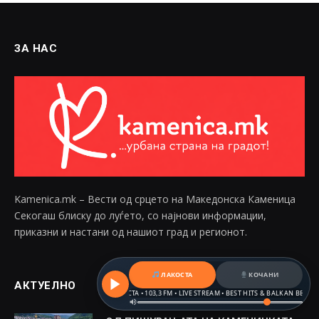
ЗА НАС
Kamenica.mk – Вести од срцето на Македонска Каменица
Секогаш блиску до луѓето, со најнови информации,
приказни и настани од нашиот град и регионот.
ЛАКОСТА
КОЧАНИ
АКТУЕЛНО
РАДИО ЛАКОСТА • 103,3 FM • LIVE STREAM • BEST HITS & BALKAN BEATS
РАДИ