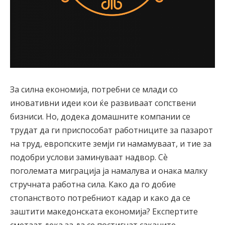
За силна економија, потребни се млади со
иновативни идеи кои ќе развиваат сопствени
бизниси. Но, додека домашните компании се
трудат да ги приспособат работниците за пазарот
на труд, европските земји ги намамуваат, и тие за
подобри услови заминуваат надвор. Сѐ
поголемата миграција ја намалува и онака малку
стручната работна сила. Како да го добие
стопанството потребниот кадар и како да се
заштити македонската економија? Експертите
сметаат дека за да се постигнат саканите