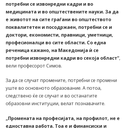
потребни се извонредни кадри и во
медицината и во општествените науки. За да
е животот на сите граѓани во општеството
поквалитетен и посодржаен, потребни се и
доктори, економисти, правници, уметници,
професионалци во сите области. Со една
реченица кажано, на Македонија ѝ се
потребни извонредни кадри во секоја област“
,
вели професорот Симов.
За да се случат промените, потребни се промени
уште во основното образование. А потоа,
следствено ќе се случат и во останатите
образовни институции, велат познавачите.
„Промената на професијата, на профилот, не е
едноставна работа. Тоа е и финансиски и