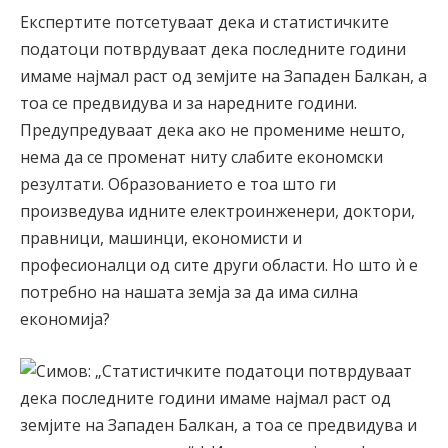
Експертите потсетуваат дека и статистичките
податоци потврдуваат дека последните години
имаме најмал раст од земјите на Западен Балкан, а
тоа се предвидува и за наредните години.
Предупредуваат дека ако не промениме нешто,
нема да се променат ниту слабите економски
резултати. Образованието е тоа што ги
произведува идните електроинженери, доктори,
правници, машинци, економисти и
професионалци од сите други области. Но што ѝ е
потребно на нашата земја за да има силна
економија?