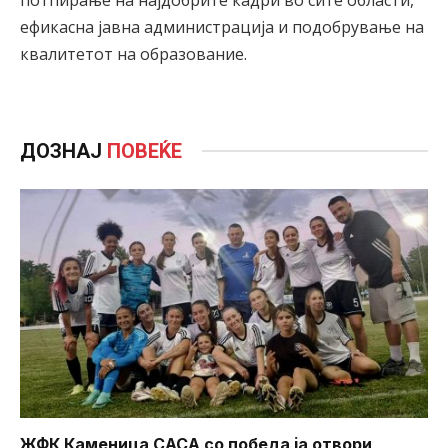
потпирање на најдобрите кадри во сите области,
ефикасна јавна администрација и подобрување на
квалитетот на образование.
ДОЗНАЈ
ПОВЕЌЕ
ЖФК Каменица САСА со победа ја отвори