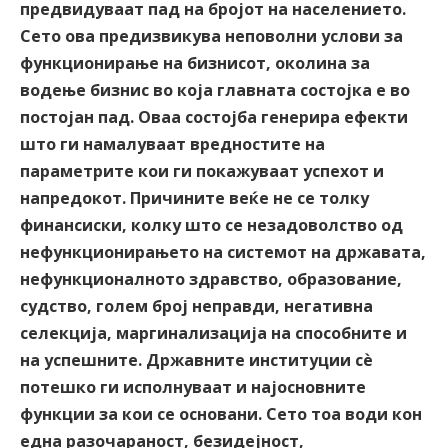
предвидуваат пад на бројот на населението.
Сето ова предизвикува неповолни услови за
функционирање на бизнисот, околина за
водење бизнис во која главната состојка е во
постојан пад. Оваа состојба генерира ефекти
што ги намалуваат вредностите на
параметрите кои ги покажуваат успехот и
напредокот. Причините веќе не се толку
финансиски, колку што се незадоволство од
нефункционирањето на системот на државата,
нефункционалното здравство, образование,
судство, голем број неправди, негативна
селекција, маргинализација на способните и
на успешните. Државните институции сѐ
потешко ги исполнуваат и најосновните
функции за кои се основани. Сето тоа води кон
една разочараност, безидејност,