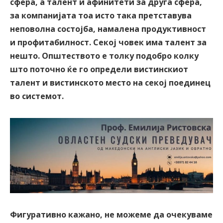
сфера, а талент и афинитети за друга сфера,
за компанијата тоа исто така претставува
неповолна состојба, намалена продуктивност
и профитабилност. Секој човек има талент за
нешто. Општеството е толку подобро колку
што поточно ќе го определи вистинскиот
талент и вистинското место на секој поединец
во системот.
Фигуративно кажано, не можеме да очекуваме