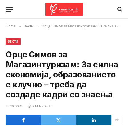
Home
Вести
Орце Симов за Магазинтуризам: За силна економија, образованието е клучно – треба да создаде кадри со знаења
»
»
ВЕСТИ
Орце Симов за
Магазинтуризам: За силна
економија, образованието
е клучно – треба да
создаде кадри со знаења
05/09/2024
8 MINS READ