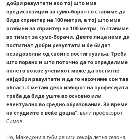
добри резултати ако тој што има
предиспозиции за сумо-борач го ставиме да
биде спринтер на 100 метри, а тој што има
особини за спринтер на 100 метри, го ставиме
во тимот за сумо-борачи. Двете лица нема да
постигнат добри резултати и ќе бидат
незадоволни од своите постигнувања. Треба
што порано и што поточно да го определиме
полето во кое ученикот може да постигне
најдобри резултати и да го насочиме кон таа
област. Сметам дека изборот на професијата
треба да биде уште во основно или
евентуално во средно образование. За време
на студиите е веќе доцна“
, вели професорот
Симов.
Но, Македонија губи речиси секоја летна сезона.