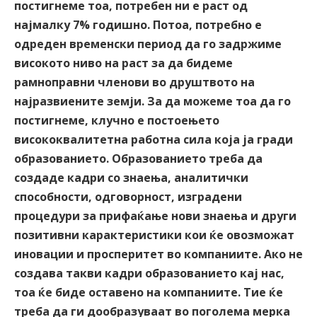
постигнеме тоа, потребен ни е раст од
најмалку 7% годишно. Потоа, потребно е
одреден временски период да го задржиме
високото ниво на раст за да бидеме
рамноправни членови во друштвото на
најразвиените земји. За да можеме тоа да го
постигнеме, клучно е постоењето
висококвалитетна работна сила која ја гради
образованието. Образованието треба да
создаде кадри со знаења, аналитички
способности, одговорност, изградени
процедури за прифаќање нови знаења и други
позитивни карактеристики кои ќе овозможат
иновации и просперитет во компаниите. Ако не
создава такви кадри образованието кај нас,
тоа ќе биде оставено на компаниите. Тие ќе
треба да ги дообразуваат во поголема мерка