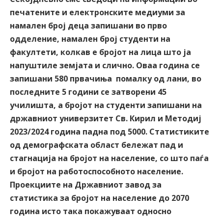
печатените и електронските медиуми за
намален број деца запишани во прво
одделение, намален број студенти на
факултети, колкав е бројот на лица што ја
напуштиле земјата и слично. Оваа година се
запишани 580 првачиња помалку од лани, во
последните 5 години се затворени 45
училишта, а бројот на студенти запишани на
државниот универзитет Св. Кирил и Методиј
2023/2024 година падна под 5000. Статистиките
од демографската област бележат пад и
стагнација на бројот на население, со што паѓа
и бројот на работоспособното население.
Проекциите на Државниот завод за
статистика за бројот на население до 2070
година исто така покажуваат односно