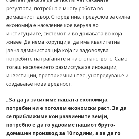
резултати, потребна е многу работа во
домашниот двор. Според нив, предуслов за силна
економија е население кое верува во
институциите, системот и во државата во која
живее. Да нема корупција, да има квалитетна
јавна администрација која ги задоволува
потребите на граѓаните и на стопанството. Само
тогаш населението размислува за иновации,
инвестиции, претприемништво, унапредување и
создавање нова вредност.
„За да ја засилиме нашата економија,
потребен ни е поголем економски раст. За да
се приближиме кон развиените земји,
потребно е да го удвоиме нашиот бруто-
домашен производ за 10 години, а за да го