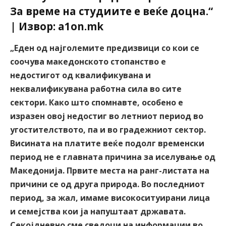
За време на студиите е веќе доцна.“
| Извор: a1on.mk
„Еден од најголемите предизвици со кои се
соочува македонското стопанство е
недостигот од квалификувана и
неквалификувана работна сила во сите
сектори. Како што спомнавте, особено е
изразен овој недостиг во летниот период во
угостителството, па и во градежниот сектор.
Висината на платите веќе подолг временски
период не е главната причина за иселување од
Македонија. Првите места на ранг-листата на
причини се од друга природа. Во последниот
период, за жал, имаме високоситуирани лица
и семејства кои ја напуштаат државата.
Секојдневно сме сведоци на информации во