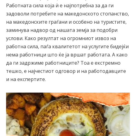
Работната сила која ѝ е најпотребна за да ги
задоволи потребите на македонското стопанство,
на македонските граѓани и особено на туристите,
заминува надвор од нашата земја за подобри
услови. Како резултат на огромниот извоз на
работна сила, паѓа квалитетот на услугите бидејќи
нема работници што ќе ја вршат работата. А како
да ги задржиме работниците? Тоа е екстремно
тешко, е најчестиот одговор и на работодавците
и на експертите.