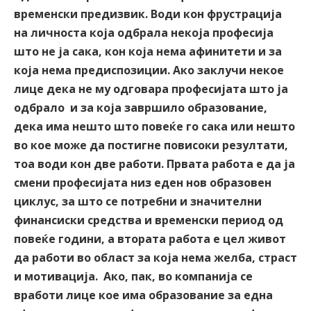
временски предизвик. Води кон фрустрација
на личноста која одбрала некоја професија
што не ја сака, кон која нема афинитети и за
која нема предиспозиции. Ако заклучи некое
лице дека не му одговара професијата што ја
одбрало и за која завршило образование,
дека има нешто што повеќе го сака или нешто
во кое може да постигне повисоки резултати,
тоа води кон две работи. Првата работа е да ја
смени професијата низ еден нов образовен
циклус, за што се потребни и значителни
финансиски средства и временски период од
повеќе години, а втората работа е цел живот
да работи во област за која нема желба, страст
и мотивација. Ако, пак, во компанија се
вработи лице кое има образование за една