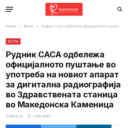
Home
Вести
Рудник САСА одбележа официјалното пуштање во употреба на новиот апарат за дигитална радиографија во Здравствената станица во Македонска Каменица
»
»
ВЕСТИ
Рудник САСА одбележа
официјалното пуштање во
употреба на новиот апарат
за дигитална радиографија
во Здравствената станица
во Македонска Каменица
28/08/2024
1 MIN READ