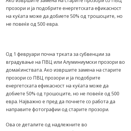
Ако извршите замена на старите прозори со ПВЦ
прозори и ја подобрите енергетската ефикасност
на куќата може да добиете 50% од трошоците, но
не повеќе од 500 евра.
Од 1 февруари почна трката за субвенции за
вградување на ПВЦ или Алуминиумски прозори во
домаќинствата. Ако извршите замена на старите
прозори со ПВЦ прозори и ја подобрите
енергетската ефикасност на куќата може да
добиете 50% од трошоците, но не повеќе од 500
евра. Најважно е пред да почнете со работа да
направите фотографии од старите прозори.
Ова се деталите од надлежните во