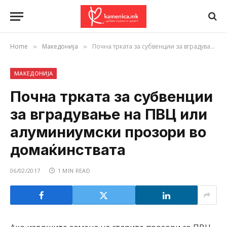
Home
Македонија
Почна трката за субвенции за вградување на ПВЦ или алуминиумски прозори во домаќинствата
»
»
МАКЕДОНИЈА
Почна трката за субвенции
за вградување на ПВЦ или
алуминиумски прозори во
домаќинствата
06/02/2017
1 MIN READ