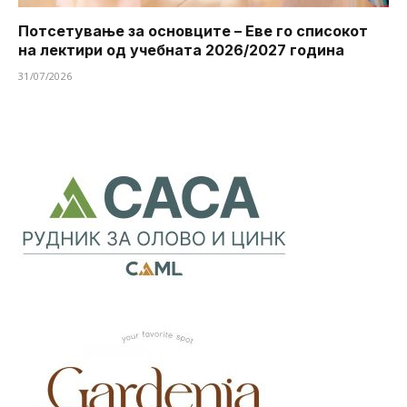
Потсетување за основците – Еве го списокот
на лектири од учебната 2026/2027 година
31/07/2026