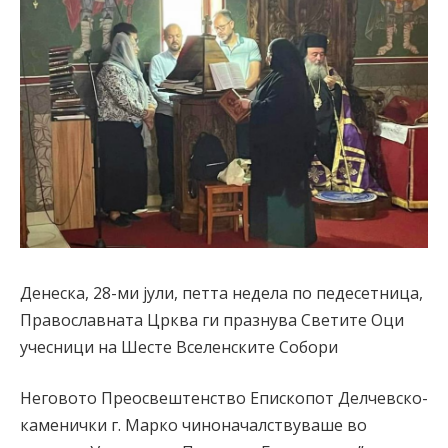
Денеска, 28-ми јули, петтa недела по педесетница,
Православната Црква ги празнува Светите Оци
учесници на Шесте Вселенските Собори
Неговото Преосвештенство Епископот Делчевско-
каменички г. Марко чиноначалствуваше во