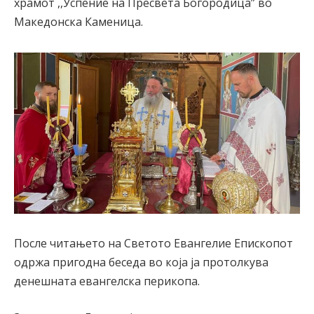
храмот ,,Успение на Пресвета Богородица” во
Македонска Каменица.
После читањето на Светото Евангелие Епископот
одржа пригодна беседа во која ја протолкува
денешната евангелска перикопа.