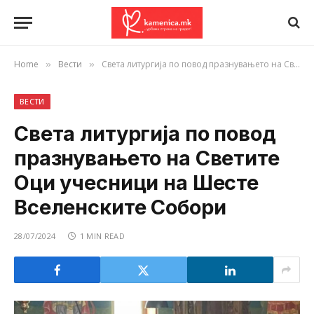
Home
Вести
Света литургија по повод празнувањето на Светите Оци учесници на Шесте Вселенските Собори
»
»
ВЕСТИ
Света литургија по повод
празнувањето на Светите
Оци учесници на Шесте
Вселенските Собори
28/07/2024
1 MIN READ