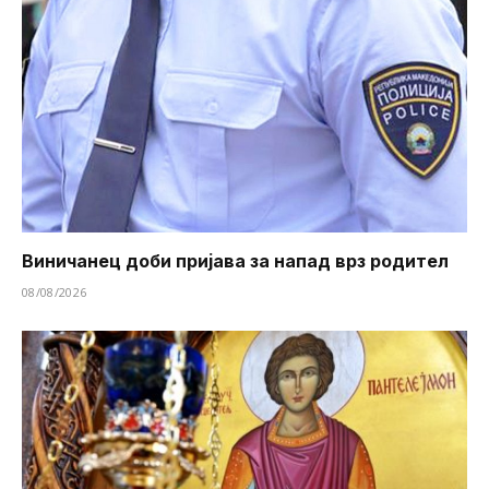
Виничанец доби пријава за напад врз родител
08/08/2026