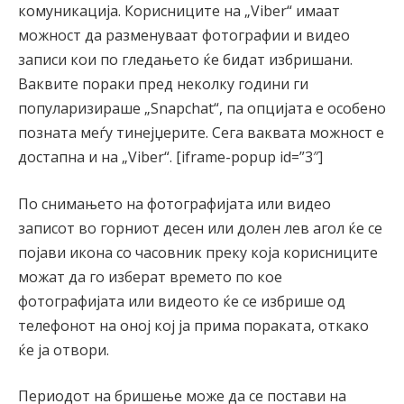
комуникација. Корисниците на „Viber“ имаат
можност да разменуваат фотографии и видео
записи кои по гледањето ќе бидат избришани.
Ваквите пораки пред неколку години ги
популаризираше „Snapchat“, па опцијата е особено
позната меѓу тинејџерите. Сега ваквата можност е
достапна и на „Viber“. [iframe-popup id=”3″]
По снимањето на фотографијата или видео
записот во горниот десен или долен лев агол ќе се
појави икона со часовник преку која корисниците
можат да го изберат времето по кое
фотографијата или видеото ќе се избрише од
телефонот на оној кој ја прима пораката, откако
ќе ја отвори.
Периодот на бришење може да се постави на