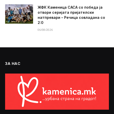
ЖФК Каменица САСА со победа ја
отвори серијата пријателски
натпревари – Речица совладана со
2:0
06/08/2026
ЗА НАС