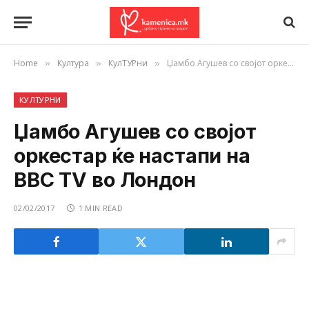
Home
Култура
КулТУРни
Џамбо Агушев со својот оркестар ќе настапи на BBC TV во Лондон
»
»
»
КУЛТУРНИ
Џамбо Агушев со својот
оркестар ќе настапи на
BBC TV во Лондон
02/02/2017
1 MIN READ