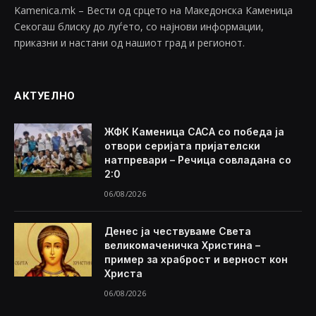
Kamenica.mk – Вести од срцето на Македонска Каменица
Секогаш блиску до луѓето, со најнови информации,
приказни и настани од нашиот град и регионот.
АКТУЕЛНО
ЖФК Каменица САСА со победа ја
отвори серијата пријателски
натпревари – Речица совладана со
2:0
06/08/2026
Денес ја чествуваме Света
великомаченичка Христина –
пример за храброст и верност кон
Христа
06/08/2026