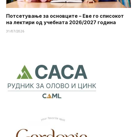
Потсетување за основците – Еве го списокот
на лектири од учебната 2026/2027 година
31/07/2026