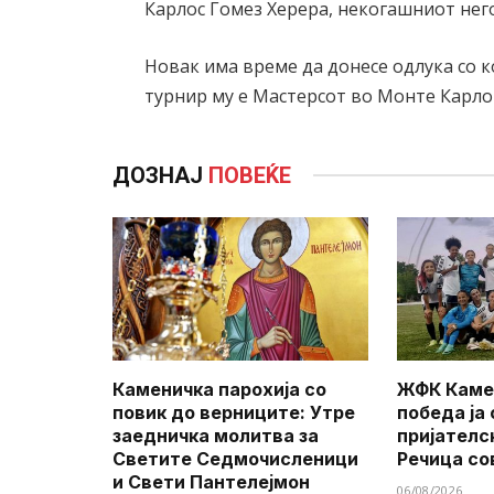
Карлос Гомез Херера, некогашниот него
Новак има време да донесе одлука со к
турнир му е Мастерсот во Монте Карло 
ДОЗНАЈ
ПОВЕЌЕ
Каменичка парохија со
ЖФК Каме
повик до верниците: Утре
победа ја
заедничка молитва за
пријателс
Светите Седмочисленици
Речица со
и Свети Пантелејмон
06/08/2026