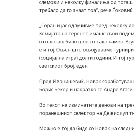
слемови и неколку финалиња од тогаш.
требало да го знаат тоа“, рече Ѓоковиќ.
„Горан и јас одлучивме пред неколку д
Хемијата на теренот имаше свои подем
отсекогаш било цврсто како камен. Всуш
е и тој. Освен што освојувавме турнир
(социјална игра) долги години. И тој т
светскиот број. еден.
Пред Иванишевиќ, Новак соработуваше 
Борис Бекер и накратко со Андре Агаси.
Во текот на изминатите денови на тре
поранешниот селектор на Дејвис куп т
Можно е тој да биде со Новак на следни