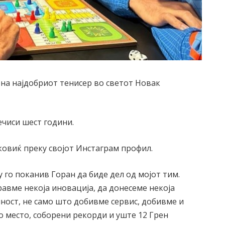
на најдобриот тенисер во светот Новак
ечиси шест години.
оковиќ преку својот Инстаграм профил.
у го поканив Горан да биде дел од мојот тим.
равме некоја иновација, да донесеме некоја
шност, не само што добивме сервис, добивме и
о место, соборени рекорди и уште 12 Грен