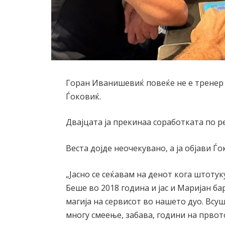
Горан Иванишевиќ повеќе не е тренер 
Ѓоковиќ.
Двајцата ја прекинаа соработката по р
Веста дојде неочекувано, а ја објави Ѓ
„Јасно се сеќавам на денот кога штотук
Беше во 2018 година и јас и Маријан ба
магија на сервисот во нашето дуо. Всу
многу смеење, забава, години на првот