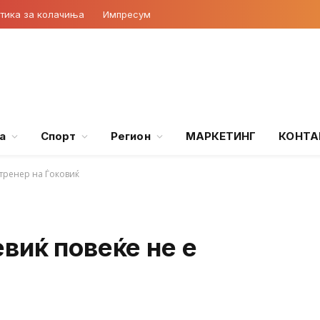
тика за колачиња
Импресум
а
Спорт
Регион
МАРКЕТИНГ
КОНТА
тренер на Ѓоковиќ
виќ повеќе не е