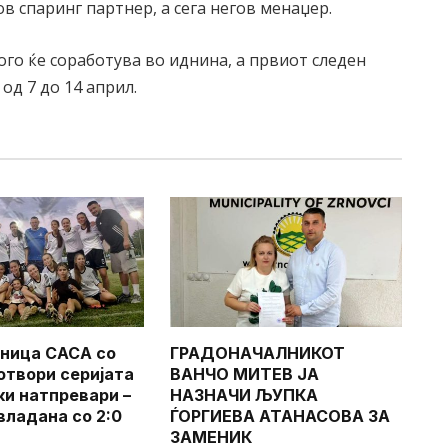
в спаринг партнер, а сега негов менаџер.
ого ќе соработува во иднина, а првиот следен
од 7 до 14 април.
ница САСА со
ГРАДОНАЧАЛНИКОТ
 отвори серијата
ВАНЧО МИТЕВ ЈА
ки натпревари –
НАЗНАЧИ ЉУПКА
владана со 2:0
ЃОРГИЕВА АТАНАСОВА ЗА
ЗАМЕНИК