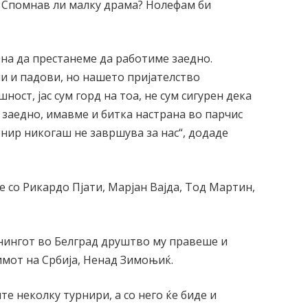
 Спомнав ли малку драма? Нолефам би
ена да престанеме да работиме заедно.
и и падови, но нашето пријателство
ност, јас сум горд на тоа, не сум сигурен дека
и заедно, имавме и битка настрана во парчис
урнир никогаш не завршува за нас“, додаде
со Рикардо Пјати, Марјан Вајда, Тод Мартин,
нингот во Белград друштво му правеше и
имот на Србија, Ненад Зимоњиќ.
те неколку турнири, а со него ќе биде и