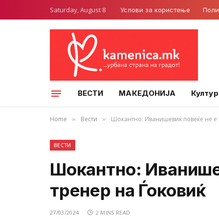
Saturday, August 8
Услови за користење
Поли
ВЕСТИ
МАКЕДОНИЈА
Култур
Home
Вести
Шокантно: Иванишевиќ повеќе не е 
»
»
ВЕСТИ
Шокантно: Иванише
тренер на Ѓоковиќ
27/03/2024
2 MINS READ