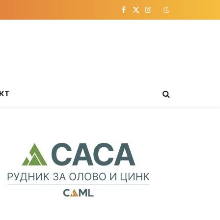
Facebook
X
Instagram
(Twitter)
КТ