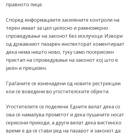
правното лице.
Според информациите засилените контроли на
терен имаат за цел целосно и рамномерно
спроведување на законот без исклучоци. Извори
од државниот пазарен инспекторат коментираат
дека нема ништо ново, туку само посериозен
пристап на спроведување на законот кој што е
јасен и прецизен.
Граѓаните се изненадени од новите рестрикции
кои се воведени во угостителските објекти.
Угостителите се поделени. Едните велат дека со
ова се намалува прометот и дека пушачите носат
сериозни приходи, а други велат дека вистинско
време е да се стави ред на пазарот и законот да