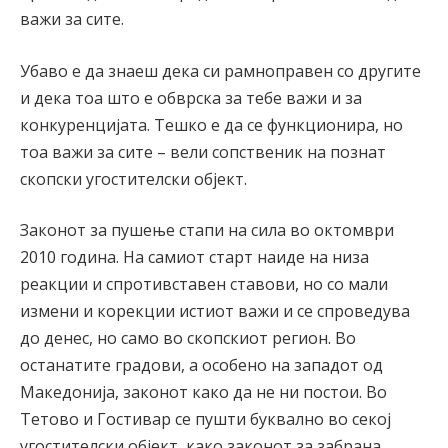
важи за сите.
Убаво е да знаеш дека си рамноправен со другите
и дека тоа што е обврска за тебе важи и за
конкуренцијата. Тешко е да се функционира, но
тоа важи за сите – вели сопственик на познат
скопски угостителски објект.
Законот за пушење стапи на сила во октомври
2010 година. На самиот старт наиде на низа
реакции и спротивставен ставови, но со мали
измени и корекции истиот важи и се спроведува
до денес, но само во скопскиот регион. Во
останатите градови, а особено на западот од
Македонија, законот како да не ни постои. Во
Тетово и Гостивар се пушти буквално во секој
угостителски објект, како законот за забрана