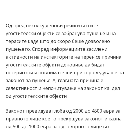
Од пред неколку денови речиси во сите
угостителски објекти се забранува пушење и на
терасите каде што до скоро беше дозволено
пушењето. Според информациите засилени
активности на инспекторите на терен се причина
угостителските објекти деновиве да бидат
посериозни и повнимателни при спроведување на
законот за пушење. А, главната причина е
селективност и непочитување на законот кај дел
од угостителските објекти.
Законот превидува глоба од 2000 до 4500 евра за
правното лице кое го прекршува законот и казна
од 500 до 1000 евра за одговорното лице во