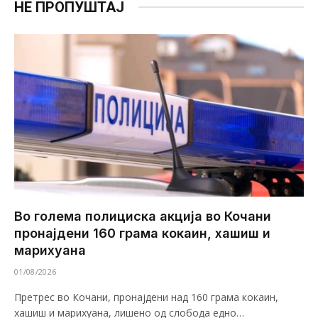
НЕ ПРОПУШТАЈ
Во голема полициска акција во Кочани
пронајдени 160 грама кокаин, хашиш и
марихуана
01/08/2026
Претрес во Кочани, пронајдени над 160 грама кокаин,
хашиш и марихуана, лишено од слобода едно…