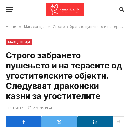
Home
Македонија
Строго забрането пушењето и на терасите од угостителските објекти. Следуваат драконски казни за угостителите
»
»
МАКЕДОНИЈА
Строго забрането
пушењето и на терасите од
угостителските објекти.
Следуваат драконски
казни за угостителите
30/01/2017
2 MINS READ