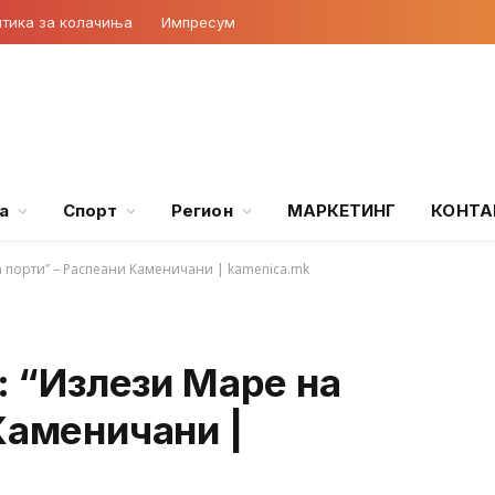
тика за колачиња
Импресум
а
Спорт
Регион
МАРКЕТИНГ
КОНТА
на порти” – Распеани Каменичани | kamenica.mk
: “Излези Маре на
Каменичани |