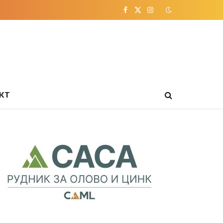
Facebook
X
Instagram
(Twitter)
КТ