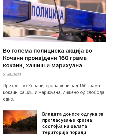
Во голема полициска акција во
Кочани пронајдени 160 грама
кокаин, хашиш и марихуана
01/08/2026
Претрес во Кочани, пронајдени над 160 грама
кокаин, хашиш и марихуана, лишено од слобода
едно…
Владата донесе одлука за
прогласување кризна
состојба на целата
територија поради