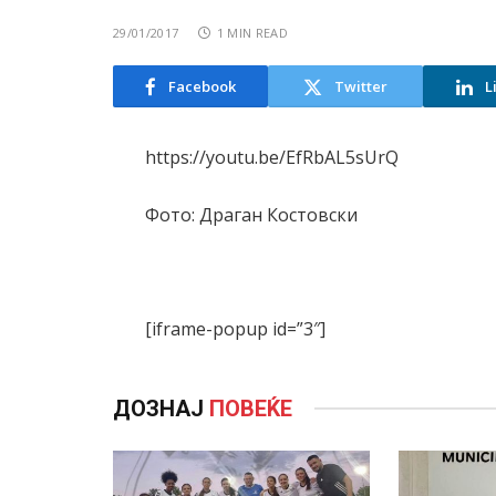
29/01/2017
1 MIN READ
Facebook
Twitter
L
https://youtu.be/EfRbAL5sUrQ
Фото: Драган Костовски
[iframe-popup id=”3″]
ДОЗНАЈ
ПОВЕЌЕ