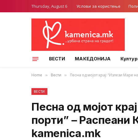
Thursday, August 6
Услови за користење
Поли
ВЕСТИ
МАКЕДОНИЈА
Култур
Home
Вести
Песна од мојот крај: “Излези Маре 
»
»
ВЕСТИ
Песна од мојот крај
порти” – Распеани 
kamenica.mk