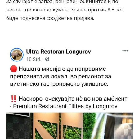
За случајот е запознаен јавен обвинител и по
негово целосно документирање против А.В. ќе
биде поднесена соодветна пријава.