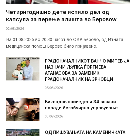
Четиригодишно дете испило дел од
капсула за перење алишта во Беровоw
02/08/2026
На 01.08.2026 во 20:30 часот во ОВР Берово, од Итната
медицинска помош Берово било пријавено…
ГРАДОНАЧАЛНИКОТ ВАНЧО МИТЕВ ЈА
НАЗНАЧИ ЉУПКА ЃОРГИЕВА
АТАНАСОВА ЗА ЗАМЕНИК
ГРАДОНАЧАЛНИК НА ЗРНОВЦИ
05/08/2026
Викендов приведени 34 возачи
поради безобѕирно управување
03/08/2026
ОД ПИШУВАЊАТА НА КАМЕНИЧКАТА