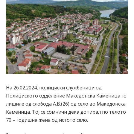
На 26.02.2024, полициски службеници од
Полициското одделение Македонска Каменица го
лишиле од слобода А.В.(26) од село во Македонска
Каменица. Тој се сомничи дека допирал по телото
70 – годишна жена од истото село.