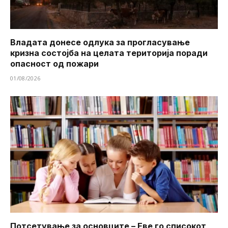
Владата донесе одлука за прогласување
кризна состојба на целата територија поради
опасност од пожари
01/08/2026
Потсетување за основците – Еве го списокот