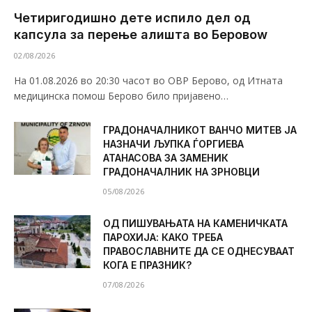
Четиригодишно дете испило дел од
капсула за перење алишта во Беровоw
02/08/2026
На 01.08.2026 во 20:30 часот во ОВР Берово, од Итната
медицинска помош Берово било пријавено…
ГРАДОНАЧАЛНИКОТ ВАНЧО МИТЕВ ЈА
НАЗНАЧИ ЉУПКА ЃОРГИЕВА
АТАНАСОВА ЗА ЗАМЕНИК
ГРАДОНАЧАЛНИК НА ЗРНОВЦИ
05/08/2026
ОД ПИШУВАЊАТА НА КАМЕНИЧКАТА
ПАРОХИЈА: КАКО ТРЕБА
ПРАВОСЛАВНИТЕ ДА СЕ ОДНЕСУВААТ
КОГА Е ПРАЗНИК?
07/08/2026