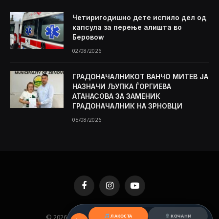
Четиригодишно дете испило дел од
капсула за перење алишта во
Беровоw
02/08/2026
ГРАДОНАЧАЛНИКОТ ВАНЧО МИТЕВ ЈА
НАЗНАЧИ ЉУПКА ЃОРГИЕВА
АТАНАСОВА ЗА ЗАМЕНИК
ГРАДОНАЧАЛНИК НА ЗРНОВЦИ
05/08/2026
Facebook
Instagram
YouTube
© 2026 KAMENICA.MK. Designed by
MKNET
.
ЛАКОСТА
КОЧАНИ