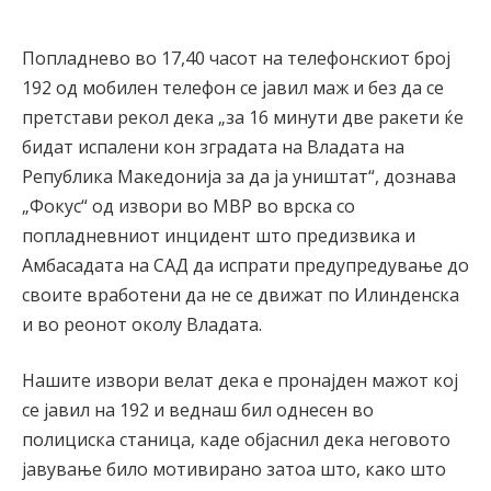
Попладнево во 17,40 часот на телефонскиот број
192 од мобилен телефон се јавил маж и без да се
претстави рекол дека „за 16 минути две ракети ќе
бидат испалени кон зградата на Владата на
Република Македонија за да ја уништат“, дознава
„Фокус“ од извори во МВР во врска со
попладневниот инцидент што предизвика и
Амбасадата на САД да испрати предупредување до
своите вработени да не се движат по Илинденска
и во реонот околу Владата.
Нашите извори велат дека е пронајден мажот кој
се јавил на 192 и веднаш бил однесен во
полициска станица, каде објаснил дека неговото
јавување било мотивирано затоа што, како што