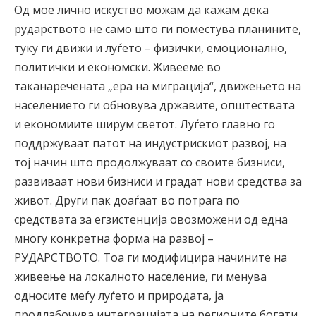
Од мое лично искуство можам да кажам дека
рударството не само што ги поместува планините,
туку ги движи и луѓето – физички, емоционално,
политички и економски. Живееме во
таканаречената „ера на миграција“, движењето на
населението ги обновува државите, општествата
и економиите ширум светот. Луѓето главно го
поддржуваат патот на индустрискиот развој, на
тој начин што продолжуваат со своите бизниси,
развиваат нови бизниси и градат нови средства за
живот. Други пак доаѓаат во потрага по
средствата за егзистенција овозможени од една
многу конкретна форма на развој –
РУДАРСТВОТО. Тоа ги модифицира начините на
живеење на локалното населениe, ги менува
односите меѓу луѓето и природата, ја
продлабочува интеграцијата на регионите богати