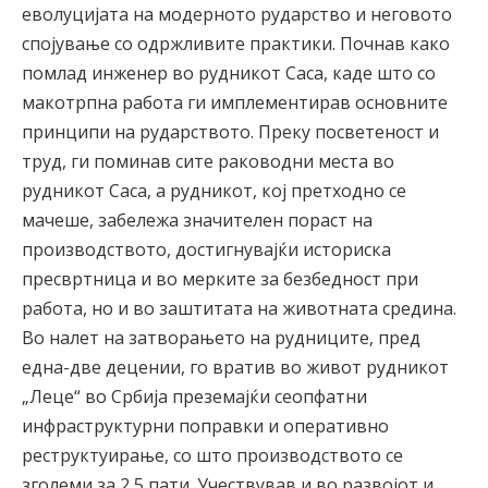
еволуцијата на модерното рударство и неговото
спојување со одржливите практики. Почнав како
помлад инженер во рудникот Саса, каде што со
макотрпна работа ги имплементирав основните
принципи на рударството. Преку посветеност и
труд, ги поминав сите раководни места во
рудникот Саса, а рудникот, кој претходно се
мачеше, забележа значителен пораст на
производството, достигнувајќи историска
пресвртница и во мерките за безбедност при
работа, но и во заштитата на животната средина.
Во налет на затворањето на рудниците, пред
една-две децении, го вратив во живот рудникот
„Леце“ во Србија преземајќи сеопфатни
инфраструктурни поправки и оперативно
реструктуирање, со што производството се
зголеми за 2,5 пати. Учествував и во развојот и