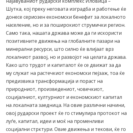
најавуваниот рударски комплекс Иловица –
Шутка, кој преку неговата изградба и работење ќе
донесе сериозен економски бенефит за локалното
население, но и за поширокиот струмички регион.
Само така, нашата држава може да ги искористи
позитивните движења на глобалните пазари на
минерални ресурси, што силно ќе влијаат врз
локалниот развој, но и развојот на целата држава.
Како што трудот и капиталот ќе се движат за да
му служат на растечкиот економски пејзаж, тоа ќе
предизвика трансформација и пораст на
природниот, произведениот, човечкиот,
социјалниот, културниот и економскиот капитал
на локалната заедница. На овие различни начини,
овој рударски проект ќе го стимулира протокот на
луѓе, капитал, идеи и моќ на променливи
социјални стрктури. Овие движења и текови, ќе го