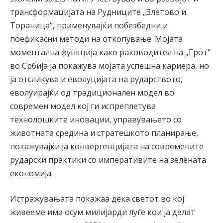
трансформацијата на Рудниците „Злетово и
Тораница“, применувајќи побезбедни и
поефикасни методи на откопување. Мојата
моментална функција како раководител на „Грот“
во Србија ја покажува мојата успешна кариера, но
ја отсликува и еволуцијата на рударството,
еволуирајќи од традиционален модел во
современ модел кој ги испреплетува
технолошките иновации, управувањето со
животната средина и стратешкото планирање,
покажувајќи ја конвергенцијата на современите
рударски практики со императивите на зелената
економија.
Истражувањата покажаа дека светот во кој
живееме има осум милијарди луѓе кои ја делат