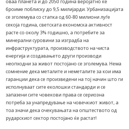
оваа планета и до 2050 година веројатно ќе
броиме поблиску до 9,5 милијарди. Урбанизацијата
се зголемува со стапка од 60-80 милиони луѓе
секоја година, светската економска активност
расте со околу 3% годишно, а потребите за
минерални суровини за изградба на
инфраструктурата, производството на чиста
енергија и создавањето други производи
неопходни за живот постојано се зголемува. Нема
сомнение дека металите и неметалите за кои има
гаранции дека се произведени на тој начин што ги
исполнуваат сите еколошки стандарди и се
запазени сите човекови права се сериозна
потреба за унапредување на човечкиот живот, а
тоа значи дека очекувањата на општеството од
рударскиот сектор постојано ќе растат!