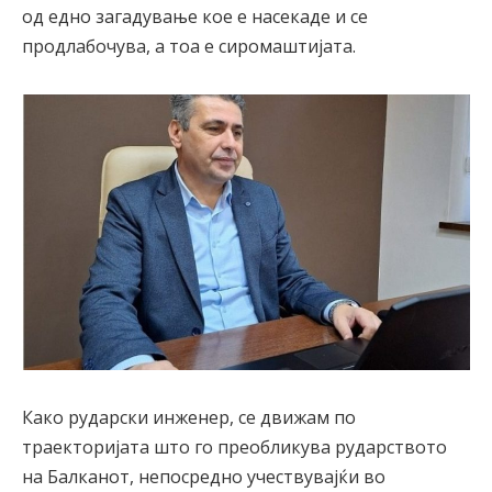
од едно загадување кое е насекаде и се
продлабочува, а тоа е сиромаштијата.
Како рударски инженер, се движам по
траекторијата што го преобликува рударството
на Балканот, непосредно учествувајќи во