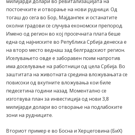
милијарди долари во ревитализацијата на
постоечките и отворање на нови рудници. Од
тогаш до сега во Бор, Мајданпек и останатите
околни градови се случува економски препород.
Имено од регион во кој просечната плата беше
една од најниските во Република Србија денеска е
на второ место веднаш зад белградскиот регион.
Иселувањето овде е заборавен поим напротив
има доселување на работници од цела Србија. Во
заштитата на животната средина вложувањата се
повисоки од вкупните вложувања кои биле
педесетина години назад. Моментално се
изготвува план за инвестиција од нови 3,8
милијарди долари во отворање на подлабоките
зони на рудниците.
Вториот пример е во Босна и Херцеговина (БиХ)