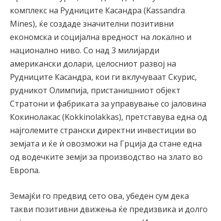
комплекс на Рудниците Касандра (Kassandra
Mines), ќе создаде значителни позитивни
економска и социјална вредност на локално и
национално ниво. Со над 3 милијарди
американски долари, целосниот развој на
Рудниците Касандра, кои ги вклучуваат Скурис,
рудникот Олимпија, пристанишниот објект
Стратони и фабриката за управување со јаловина
Кокинолакас (Kokkinolakkas), претставува една од
најголемите странски директни инвестиции во
земјата и ќе ѝ овозможи на Грција да стане една
од водечките земји за производство на злато во
Европа.
Земајќи го предвид сето ова, убеден сум дека
такви позитивни движења ќе предизвика и долго