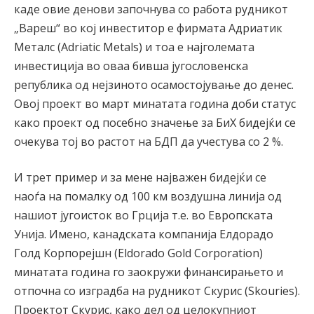
каде овие денови започнува со работа рудникот
„Вареш“ во кој инвеститор е фирмата Адриатик
Металс (Adriatic Metals) и тоа е најголемата
инвестиција во оваа бивша југословенска
република од нејзиното осамостојување до денес.
Овој проект во март минатата година доби статус
како проект од посебно значење за БиХ бидејќи се
очекува тој во растот на БДП да учестува со 2 %.
И трет пример и за мене најважен бидејќи се
наоѓа на помалку од 100 км воздушна линија од
нашиот југоисток во Грција т.е. во Европската
Унија. Имено, канадската компанија Елдорадо
Голд Корпорејшн (Eldorado Gold Corporation)
минатата година го заокружи финансирањето и
отпочна со изградба на рудникот Скурис (Skouries).
Проектот Скурис, како дел од целокупниот