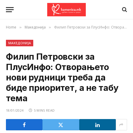
Home
Македонија
Филип Петровски за ПлусИнфо: Отворањето нови рудници треба да биде приоритет, а не табу тема
»
»
МАКЕДОНИЈА
Филип Петровски за
ПлусИнфо: Отворањето
нови рудници треба да
биде приоритет, а не табу
тема
18/01/2024
5 MINS READ