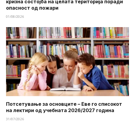
кризна состојба на целата територија поради
опасност од пожари
01/08/2026
Потсетување за основците – Еве го списокот
на лектири од учебната 2026/2027 година
31/07/2026