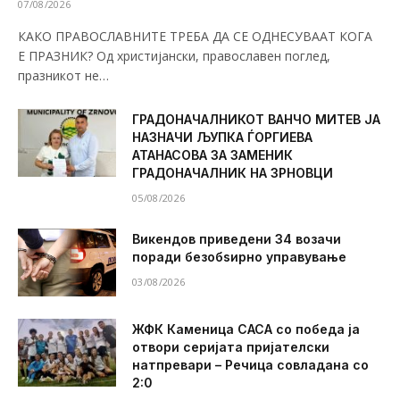
07/08/2026
КАКО ПРАВОСЛАВНИТЕ ТРЕБА ДА СЕ ОДНЕСУВААТ КОГА
Е ПРАЗНИК? Од христијански, православен поглед,
празникот не…
ГРАДОНАЧАЛНИКОТ ВАНЧО МИТЕВ ЈА
НАЗНАЧИ ЉУПКА ЃОРГИЕВА
АТАНАСОВА ЗА ЗАМЕНИК
ГРАДОНАЧАЛНИК НА ЗРНОВЦИ
05/08/2026
Викендов приведени 34 возачи
поради безобѕирно управување
03/08/2026
ЖФК Каменица САСА со победа ја
отвори серијата пријателски
натпревари – Речица совладана со
2:0