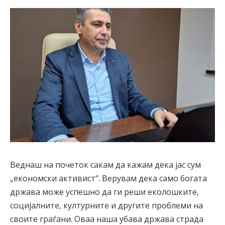
Веднаш на почеток сакам да кажам дека јас сум
„економски активист“. Верувам дека само богата
држава може успешно да ги реши еколошките,
социјалните, културните и другите проблеми на
своите граѓани. Оваа наша убава држава страда