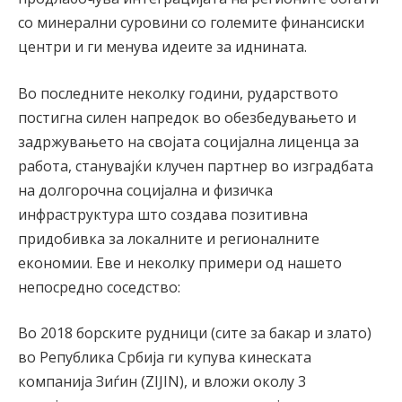
со минерални суровини со големите финансиски
центри и ги менува идеите за иднината.
Во последните неколку години, рударството
постигна силен напредок во обезбедувањето и
задржувањето на својата социјална лиценца за
работа, станувајќи клучен партнер во изградбата
на долгорочна социјална и физичка
инфраструктура што создава позитивна
придобивка за локалните и регионалните
економии. Еве и неколку примери од нашето
непосредно соседство:
Во 2018 борските рудници (сите за бакар и злато)
во Република Србија ги купува кинеската
компанија Зиѓин (ZIJIN), и вложи околу 3