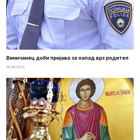
Виничанец доби пријава за напад врз родител
08/08/2026