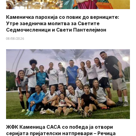
Каменичка парохија со повик до верниците:
Утре заедничка молитва за Светите
Седмочисленици и Свети Пантелејмон
08/08/2026
ЖФК Каменица САСА со победа ја отвори
серијата пријателски натпревари – Речица