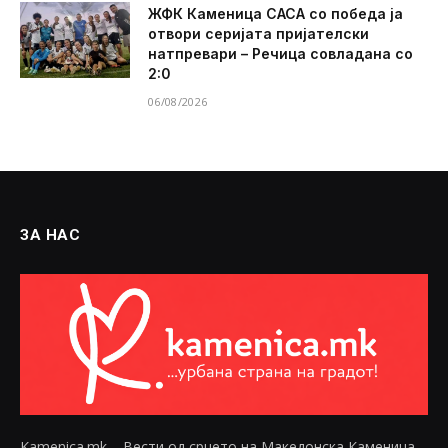
ЖФК Каменица САСА со победа ја
отвори серијата пријателски
натпревари – Речица совладана со
2:0
06/08/2026
ЗА НАС
Kamenica.mk – Вести од срцето на Македонска Каменица