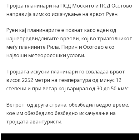
Тројца планинари на ПСД Москито и ПСД Осогово
направија зимско искачување на врвот Руен.
Руен кај планинарите е познат како еден од
најнепредвидливите врвови, кој во триаголникот
меѓу планините Рила, Пирин и Осогово е со
најлоши метеоролошки услови.
Тројцата искусни планинари го совладаа врвот
висок 2252 метри на температура од минус 12
степени и при ветар кој варирал од 30 до 50 км/с.
Ветрот, од друга страна, обезбедил ведро време,
кое им обезбедило безбедно искачување на
тројцата авантуристи.