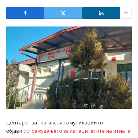
Центарот за граѓански комуникации го
објави
истражувањето за капацитетите на итната