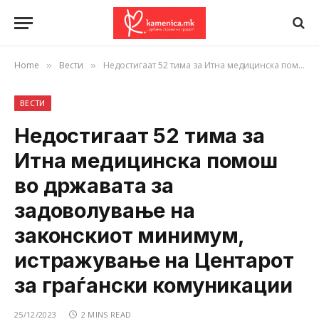
Home
Вести
Недостигаат 52 тима за Итна медицинска помош во државата за задоволување на законскиот минимум, истражување на Центарот за граѓански комуникации
»
»
ВЕСТИ
Недостигаат 52 тима за
Итна медицинска помош
во државата за
задоволување на
законскиот минимум,
истражување на Центарот
за граѓански комуникации
25/12/2023
2 MINS READ