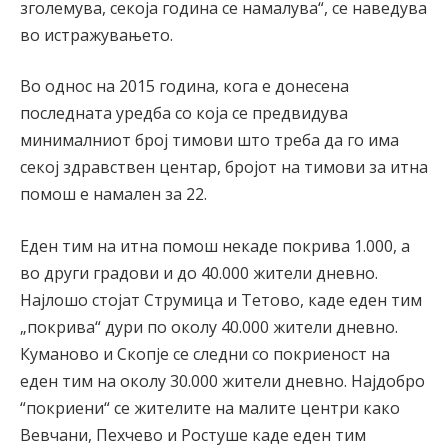
зголемува, секоја година се намалува“, се наведува
во истражувањето.
Во однос на 2015 година, кога е донесена
последната уредба со која се предвидува
минималниот број тимови што треба да го има
секој здравствен центар, бројот на тимови за итна
помош е намален за 22.
Еден тим на итна помош некаде покрива 1.000, а
во други градови и до 40.000 жители дневно.
Најлошо стојат Струмица и Тетово, каде еден тим
„покрива“ дури по околу 40.000 жители дневно.
Куманово и Скопје се следни со покриеност на
еден тим на околу 30.000 жители дневно. Најдобро
“покриени“ се жителите на малите центри како
Вевчани, Пехчево и Ростуше каде еден тим