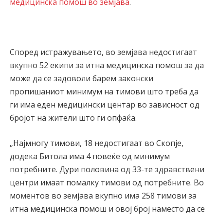
медицинска помош во земјава
.
Според истражувањето, во земјава недостигаат
вкупно 52 екипи за итна медицинска помош за да
може да се задоволи барем законски
пропишаниот минимум на тимови што треба да
ги има еден медицински центар во зависност од
бројот на жители што ги опфаќа.
„Најмногу тимови, 18 недостигаат во Скопје,
додека Битола има 4 повеќе од минимум
потребните. Дури половина од 33-те здравствени
центри имаат помалку тимови од потребните. Во
моментов во земјава вкупно има 258 тимови за
итна медицинска помош и овој број наместо да се