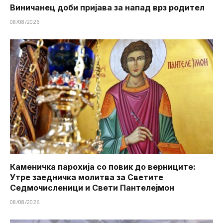
Виничанец доби пријава за напад врз родител
08/08/2026
Каменичка парохија со повик до верниците:
Утре заедничка молитва за Светите
Седмочисленици и Свети Пантелејмон
08/08/2026