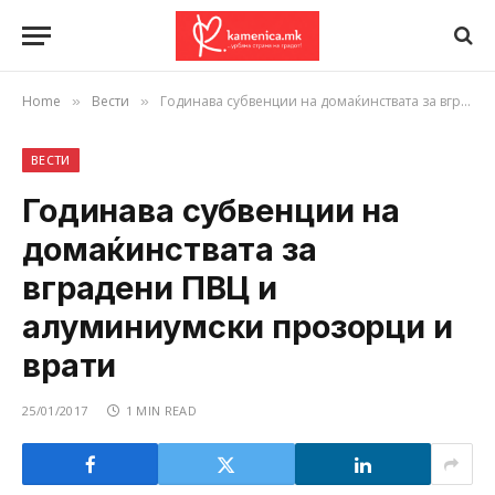
Home
Вести
Годинава субвенции на домаќинствата за вградени ПВЦ и алуминиумски прозорци и врати
»
»
ВЕСТИ
Годинава субвенции на
домаќинствата за
вградени ПВЦ и
алуминиумски прозорци и
врати
25/01/2017
1 MIN READ