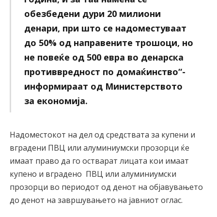
обезбедени дури 20 милиони
денари, при што се надоместуваат
до 50% од направените трошоци, но
не повеќе од 500 евра во денарска
противвредност по домаќинство“-
информираат од Министерството
за економија.
Надоместокот на дел од средствата за купени и
вградени ПВЦ или алуминиумски прозорци ќе
имаат право да го остварат лицата кои имаат
купено и вградено ПВЦ или алуминиумски
прозорци во периодот од денот на објавувањето
до денот на завршувањето на јавниот оглас.