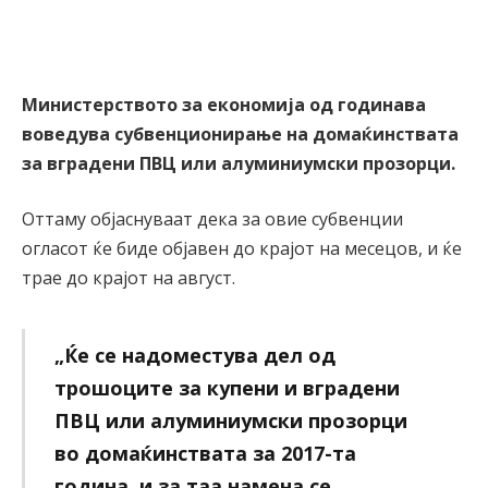
Министерството за економија од годинава
воведува субвенционирање на домаќинствата
за вградени ПВЦ или алуминиумски прозорци.
Оттаму објаснуваат дека за овие субвенции
огласот ќе биде објавен до крајот на месецов, и ќе
трае до крајот на август.
„Ќе се надоместува дел од
трошоците за купени и вградени
ПВЦ или алуминиумски прозорци
во домаќинствата за 2017-та
година, и за таа намена се