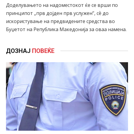
Доделувањето на надоместокот ќе се врши по
принципот „прв дојден прв услужен’’, сѐ до
искористување на предвидените средства во
Буџетот на Република Македонија за оваа намена.
ДОЗНАЈ
ПОВЕЌЕ