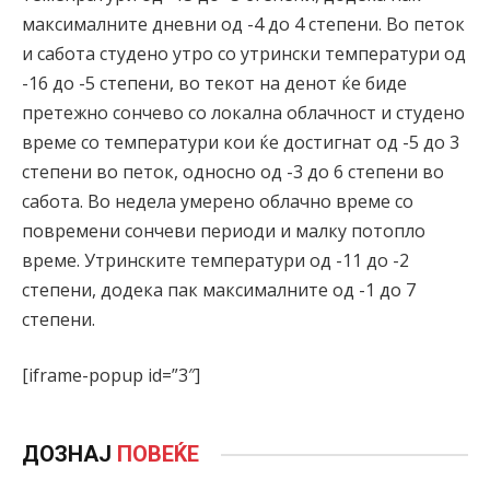
максималните дневни од -4 до 4 степени. Во петок
и сабота студено утро со утрински температури од
-16 до -5 степени, во текот на денот ќе биде
претежно сончево со локална облачност и студено
време со температури кои ќе достигнат од -5 до 3
степени во петок, односно од -3 до 6 степени во
сабота. Во недела умерено облачно време со
повремени сончеви периоди и малку потопло
време. Утринските температури од -11 до -2
степени, додека пак максималните од -1 до 7
степени.
[iframe-popup id=”3″]
ДОЗНАЈ
ПОВЕЌЕ