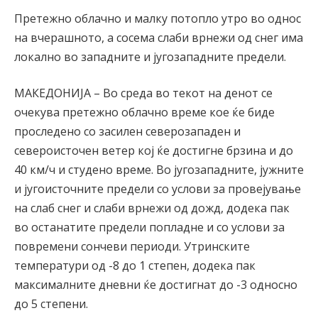
Претежно облачно и малку потопло утро во однос
на вчерашното, а сосема слаби врнежи од снег има
локално во западните и југозападните предели.
МАКЕДОНИЈА – Во среда во текот на денот се
очекува претежно облачно време кое ќе биде
проследено со засилен северозападен и
североисточен ветер кој ќе достигне брзина и до
40 км/ч и студено време. Во југозападните, јужните
и југоисточните предели со услови за провејување
на слаб снег и слаби врнежи од дожд, додека пак
во останатите предели попладне и со услови за
повремени сончеви периоди. Утринските
температури од -8 до 1 степен, додека пак
максималните дневни ќе достигнат до -3 односно
до 5 степени.