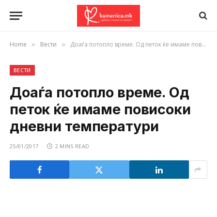
Home
Вести
Доаѓа потопло време. Од петок ќе имаме повисоки дневни температури
»
»
ВЕСТИ
Доаѓа потопло време. Од
петок ќе имаме повисоки
дневни температури
25/01/2017
2 MINS READ