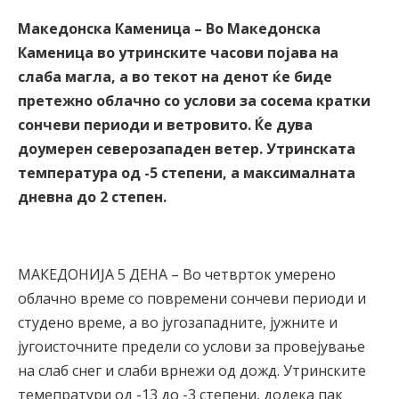
Македонска Каменица – Во Македонска
Каменица во утринските часови појава на
слаба магла, а во текот на денот ќе биде
претежно облачно со услови за сосема кратки
сончеви периоди и ветровито. Ќе дува
доумерен северозападен ветер. Утринската
температура од -5 степени, а максималната
дневна до 2 степен.
МАКЕДОНИЈА 5 ДЕНА – Во четврток умерено
облачно време со повремени сончеви периоди и
студено време, а во југозападните, јужните и
југоисточните предели со услови за провејување
на слаб снег и слаби врнежи од дожд. Утринските
темепратури од -13 до -3 степени, додека пак