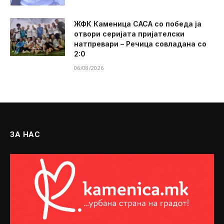
ЖФК Каменица САСА со победа ја
отвори серијата пријателски
натпревари – Речица совладана со
2:0
06/08/2026
ЗА НАС