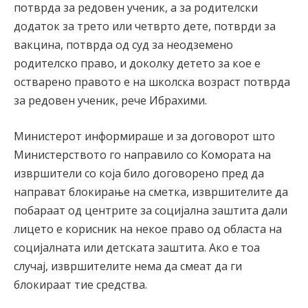
потврда за редовен ученик, а за родителски
додаток за трето или четврто дете, потврди за
вакцина, потврда од суд за неодземено
родителско право, и доколку детето за кое е
остварено правото е на школска возраст потврда
за редовен ученик, рече Ибрахими.
Министерот информираше и за договорот што
Министерството го направило со Комората на
извршители со која било договорено пред да
направат блокирање на сметка, извршителите да
побараат од центрите за социјална заштита дали
лицето е корисник на некое право од областа на
социјалната или детската заштита. Ако е тоа
случај, извршителите нема да смеат да ги
блокираат тие средства.