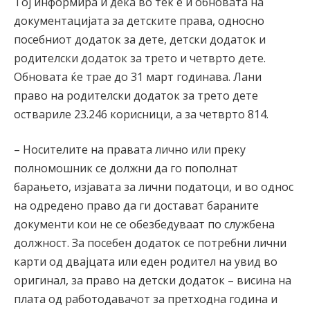
Тој информира и дека во тек е и обновата на
документацијата за детските права, односно
посебниот додаток за дете, детски додаток и
родителски додаток за трето и четврто дете.
Обновата ќе трае до 31 март годинава. Лани
право на родителски додаток за трето дете
оствариле 23.246 корисници, а за четврто 814.
– Носителите на правата лично или преку
полномошник се должни да го пополнат
барањето, изјавата за лични податоци, и во однос
на одредено право да ги достават бараните
документи кои не се обезбедуваат по службена
должност. За посебен додаток се потребни лични
карти од двајцата или еден родител на увид во
оригинал, за право на детски додаток – висина на
плата од работодавачот за претходна година и