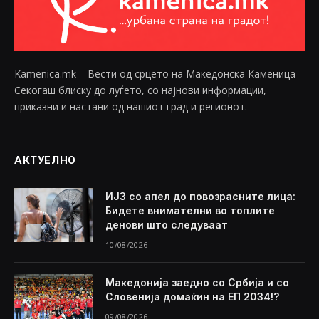
Kamenica.mk – Вести од срцето на Македонска Каменица
Секогаш блиску до луѓето, со најнови информации,
приказни и настани од нашиот град и регионот.
АКТУЕЛНО
ИЈЗ со апел до повозрасните лица:
Бидете внимателни во топлите
денови што следуваат
10/08/2026
Македонија заедно со Србија и со
Словенија домаќин на ЕП 2034!?
09/08/2026