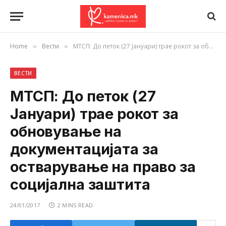
Home
Вести
МТСП: До петок (27 Јануари) трае рокот за обновување на документацијата за остварување на право за социјална заштита
»
»
ВЕСТИ
МТСП: До петок (27
Јануари) трае рокот за
обновување на
документацијата за
остварување на право за
социјална заштита
24/01/2017
2 MINS READ