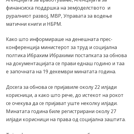
финансиска поддршка на земјоделството и
руралниот развој, МВР, Управата за водење
матични книги и НБРМ.
Како што информираше на денешната прес-
конференција министерот за труд и социјална
полтика Ибрахим Ибрахими постапката за обнова
на документацијата се прави еднаш годино и таа
е започната на 19 декември минатата година.
Досега за обнова се пријавиле околу 22 илјади
корисници, а како што рече, до истекот на рокот
се очекува да се пријават уште неколку илјади.
Минатата година биле регистрирани околу 27
илјади корисници на права од социјална заштита.