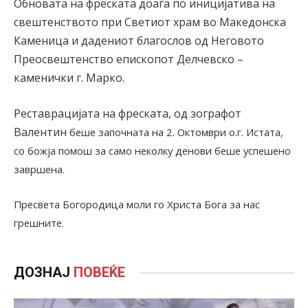
Обновата на фреската доаѓа по иницијатива на
свештенството при Светиот храм во Македонска
Каменица и дадениот благослов од Неговото
Преосвештенство епископот Делчевско –
каменички г. Марко.
Реставрацијата на фреската, од зографот
Валентин
беше започната на 2. Октомври о.г. Истата,
со божја помош за само неколку денови беше успешено
завршена.
Пресвета Богородица моли го Христа Бога за нас
грешните.
ДОЗНАЈ
ПОВЕЌЕ