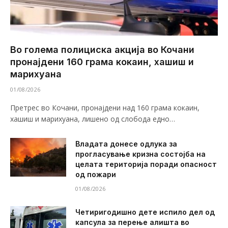
Во голема полициска акција во Кочани
пронајдени 160 грама кокаин, хашиш и
марихуана
01/08/2026
Претрес во Кочани, пронајдени над 160 грама кокаин,
хашиш и марихуана, лишено од слобода едно…
Владата донесе одлука за
прогласување кризна состојба на
целата територија поради опасност
од пожари
01/08/2026
Четиригодишно дете испило дел од
капсула за перење алишта во