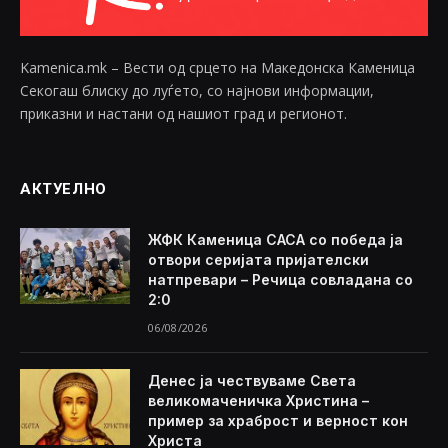
Kamenica.mk – Вести од срцето на Македонска Каменица
Секогаш блиску до луѓето, со најнови информации,
приказни и настани од нашиот град и регионот.
АКТУЕЛНО
ЖФК Каменица САСА со победа ја
отвори серијата пријателски
натпревари – Речица совладана со
2:0
06/08/2026
Денес ја чествуваме Света
великомаченичка Христина –
пример за храброст и верност кон
Христа