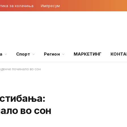
тика за колачиња
Импресум
а
Спорт
Регион
МАРКЕТИНГ
КОНТА
оденче починало во сон
Истибања:
ало во сон