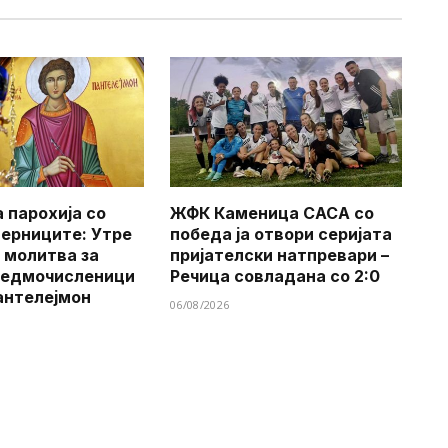
 парохија со
ЖФК Каменица САСА со
верниците: Утре
победа ја отвори серијата
 молитва за
пријателски натпревари –
Седмочисленици
Речица совладана со 2:0
антелејмон
06/08/2026