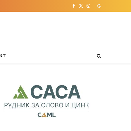
Facebook
X
Instagram
(Twitter)
КТ