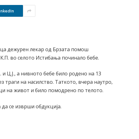
inkedIn
ица дежурен лекар од Брзата помош
 К.П. во селото Истибања починало бебе.
 и Ц.Ј., а нивното бебе било родено на 13
з траги на насилство. Таткото, вчера наутро,
ци на живот и било помодрено по телото.
 да се изврши обдукција.