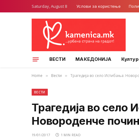
Saturday, August 8
Услови за користење
Поли
ВЕСТИ
МАКЕДОНИЈА
Култур
Home
Вести
Трагедија во село Истибања: Новор
»
»
ВЕСТИ
Трагедија во село 
Новороденче почин
19/01/2017
1 MIN READ