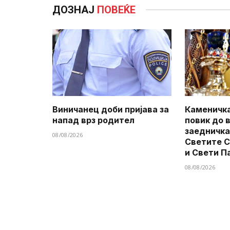
ДОЗНАЈ
ПОВЕЌЕ
Виничанец доби пријава за
Каменичка
напад врз родител
повик до 
заедничка
08/08/2026
Светите 
и Свети П
08/08/2026