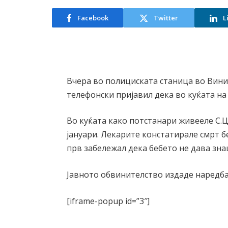
Facebook
Twitter
L
Вчера во полициската станица во Вин
телефонски пријавил дека во куќата на
Во куќата како потстанари живееле С.Ц.
јануари. Лекарите констатирале смрт бе
прв забележал дека бебето не дава зна
Јавното обвинителство издаде наредба
[iframe-popup id=”3″]