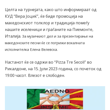
Целта на турнејата, како што информираат од
КУД “Вера Јоциќ”, ќе биде промоција на
македонскиот толклор и традиција помеѓу
нашите иселеници и граѓаните на Пиемонте,
Италија.
За музичкиот дел и за презентирање на
македонските песни ќе се погрижи вокалната
исполнителка Елена Велевска.
Настанот ќе се одржи во “Pizza Tre Secoli” во
Рикалдоне, на 15. Јули 2023 година, со почеток од
19:00 часот. Влезот е слободен.