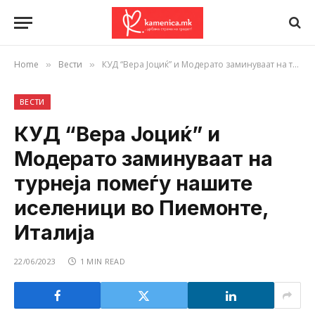
Home
Вести
КУД “Вера Јоциќ” и Модерато заминуваат на турнеја помеѓу нашите иселеници во Пиемонте, Италија
»
»
ВЕСТИ
КУД “Вера Јоциќ” и
Модерато заминуваат на
турнеја помеѓу нашите
иселеници во Пиемонте,
Италија
22/06/2023
1 MIN READ