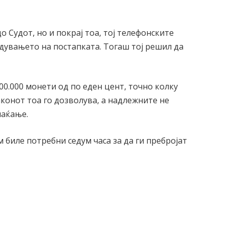
 Судот, но и покрај тоа, тој телефонските
едувањето на постапката. Тогаш тој решил да
0.000 монети од по еден цент, точно колку
аконот тоа го дозволува, а надлежните не
лаќање.
биле потребни седум часа за да ги пребројат