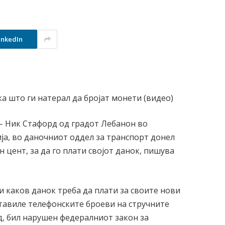
inkedIn
– Ник Стафорд од градот Лебанон во
ја, во даночниот оддел за транспорт донел
 цент, за да го плати својот данок, пишува
и каков данок треба да плати за своите нови
тавиле телефонските броеви на стручните
д, бил нарушен федералниот закон за