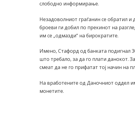
слободно информирање.
Незадоволниот граѓанин се обратил и до
броеви ги добил по прекинот на разгл
им се „одмазди“ на бирократите.
Имено, Стафорд од банката подигнал 30
што требало, за да го плати данокот. З
смеат да не го прифатат тој начин на п
На вработените од Даночниот оддел им 
монетите.