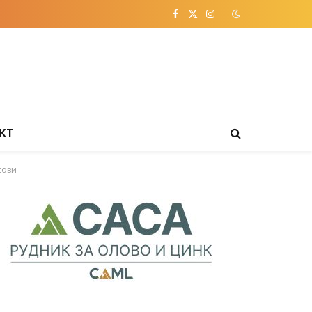
Facebook
X
Instagram
(Twitter)
КТ
сови