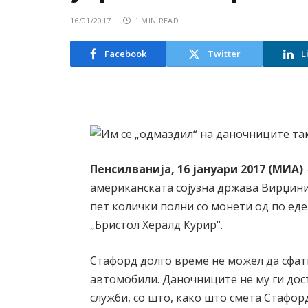
16/01/2017
1 MIN READ
Facebook
Twitter
L
Пенсилванија, 16 јануари 2017 (
МИА)
американската сојузна држава Вирџини
пет колички полни со монети од по еден
„Бристол Хералд Курир“.
Стафорд долго време не можел да сфат
автомобили. Даночниците не му ги дос
служби, со што, како што смета Стафор