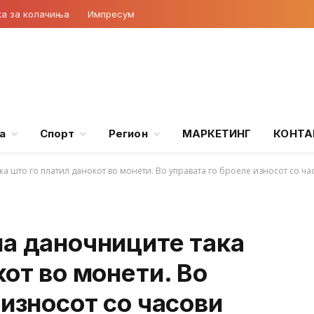
ка за колачиња
Импресум
а
Спорт
Регион
МАРКЕТИНГ
КОНТА
ка што го платил данокот во монети. Во управата го броеле износот со ча
на даночниците така
кот во монети. Во
 износот со часови