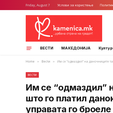
Friday, August 7
Услови за користење
Полити
ВЕСТИ
МАКЕДОНИЈА
Култур
Home
Вести
Им се “одмаздил” на даночниците та
»
»
ВЕСТИ
Им се “одмаздил” 
што го платил дано
управата го броеле