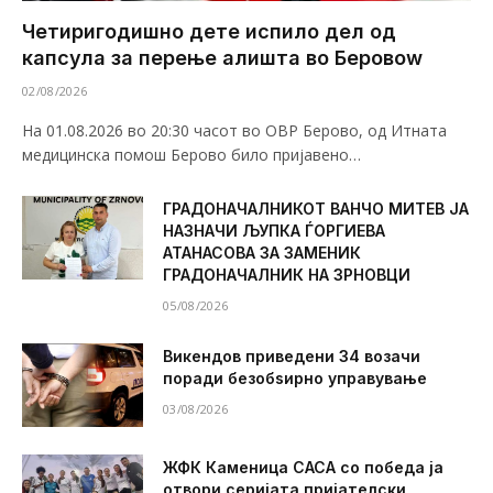
Четиригодишно дете испило дел од
капсула за перење алишта во Беровоw
02/08/2026
На 01.08.2026 во 20:30 часот во ОВР Берово, од Итната
медицинска помош Берово било пријавено…
ГРАДОНАЧАЛНИКОТ ВАНЧО МИТЕВ ЈА
НАЗНАЧИ ЉУПКА ЃОРГИЕВА
АТАНАСОВА ЗА ЗАМЕНИК
ГРАДОНАЧАЛНИК НА ЗРНОВЦИ
05/08/2026
Викендов приведени 34 возачи
поради безобѕирно управување
03/08/2026
ЖФК Каменица САСА со победа ја
отвори серијата пријателски