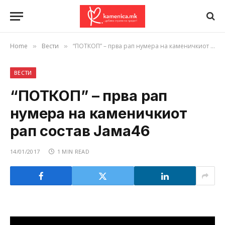
Home
Вести
“ПОТКОП” – прва рап нумера на каменичкиот рап состав Јама46
»
»
ВЕСТИ
“ПОТКОП” – прва рап
нумера на каменичкиот
рап состав Јама46
14/01/2017
1 MIN READ