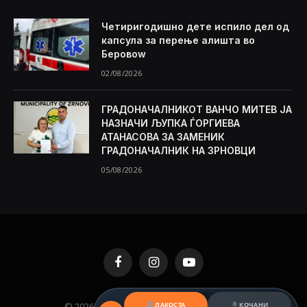
Четиригодишно дете испило дел од
капсула за перење алишта во
Беровоw
02/08/2026
ГРАДОНАЧАЛНИКОТ ВАНЧО МИТЕВ ЈА
НАЗНАЧИ ЉУПКА ЃОРГИЕВА
АТАНАСОВА ЗА ЗАМЕНИК
ГРАДОНАЧАЛНИК НА ЗРНОВЦИ
05/08/2026
Facebook
Instagram
YouTube
ЛАКОСТА
КОЧАНИ
© 2026 KAMENICA.MK. Designed by
MKNET
.