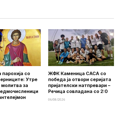
 парохија со
ЖФК Каменица САСА со
верниците: Утре
победа ја отвори серијата
 молитва за
пријателски натпревари –
Седмочисленици
Речица совладана со 2:0
антелејмон
06/08/2026