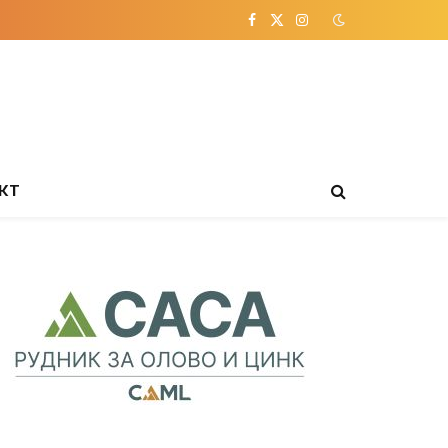
Facebook
X
Instagram
(Twitter)
КТ