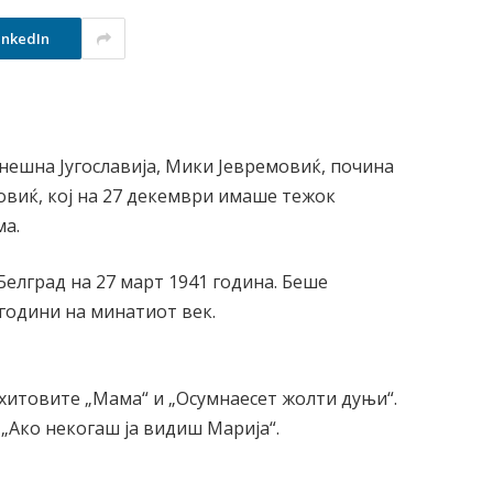
inkedIn
нешна Југославија, Мики Јевремовиќ, почина
овиќ, кој на 27 декември имаше тежок
ма.
елград на 27 март 1941 година. Беше
 години на минатиот век.
 хитовите „Мама“ и „Осумнаесет жолти дуњи“.
 „Ако некогаш ја видиш Марија“.