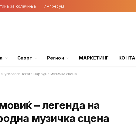
тика за колачиња
Импресум
а
Спорт
Регион
МАРКЕТИНГ
КОНТА
а југословенската народна музичка сцена
мовиќ – легенда на
родна музичка сцена