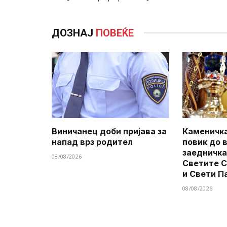
ДОЗНАЈ
ПОВЕЌЕ
Виничанец доби пријава за
Каменичка
напад врз родител
повик до 
заедничка
08/08/2026
Светите 
и Свети П
08/08/2026