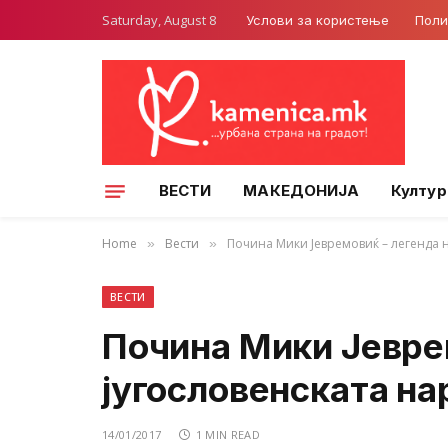
Saturday, August 8
Услови за користење
Поли
ВЕСТИ
МАКЕДОНИЈА
Култур
Home
Вести
Почина Мики Јевремовиќ – легенда н
»
»
ВЕСТИ
Почина Мики Јевре
југословенската на
14/01/2017
1 MIN READ