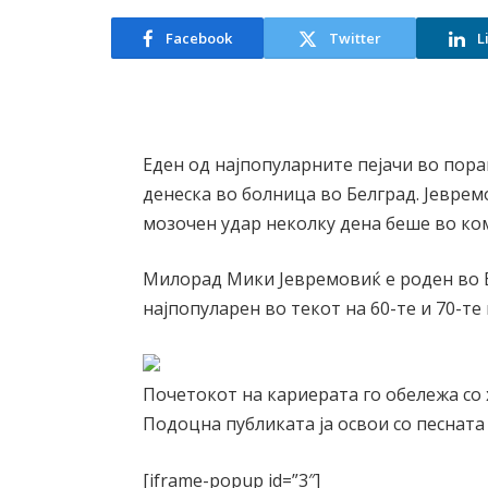
Facebook
Twitter
L
Еден од најпопуларните пејачи во пора
денеска во болница во Белград. Јеврем
мозочен удар неколку дена беше во ко
Милорад Мики Јевремовиќ е роден во Б
најпопуларен во текот на 60-те и 70-те
Почетокот на кариерата го обележа со
Подоцна публиката ја освои со песната
[iframe-popup id=”3″]