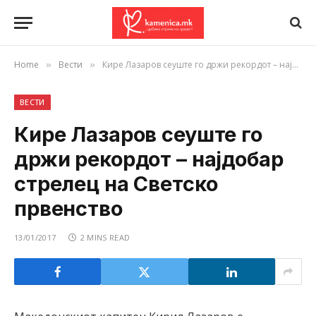
Home
Вести
Кире Лазаров сеуште го држи рекордот – најдобар стрелец на Светско првенство
»
»
ВЕСТИ
Кире Лазаров сеуште го
држи рекордот – најдобар
стрелец на Светско
првенство
13/01/2017
2 MINS READ