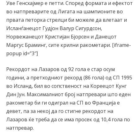
Уве Генсхајмер е петти. Според формата и ефектот
во натпреварите од Лигата на шампионите во
првата петорка стрелци би можеле да влетаат и
Исланѓанецот Гудјон Валур Сигурдсон,
Норвежанецот Кристијан Бјорсен и Данецот
Маргус Браминг, сите крилни ракометари. [iframe-
popup id=”3″]
Рекордот на Лазаров од 92 гола е стар осум
години, а претходниот рекорд (86 гола) од СП 1995
во Исланд, бил во сопственост на Кореецот Кунг
Дин Јун. Максималниот број натпревари што еден
ракометар би ги одиграл на СП во Франција е
девет, па за некој да го стигне рекордот на
Лазаров ќе треба да се има просек од 10,4 гола по
натпревар.