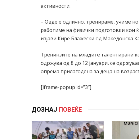
активности.
– Овде е одлично, тренираме, учиме но
работиме на физички подготовки кои 
изјави Кире Блажески од Македонска К
Тренинзите на младите талентирани к
одржува од 8 до 12 јануари, се одржув
опрема прилагодена за деца на возраст
[iframe-popup id=”3″]
ДОЗНАЈ
ПОВЕЌЕ