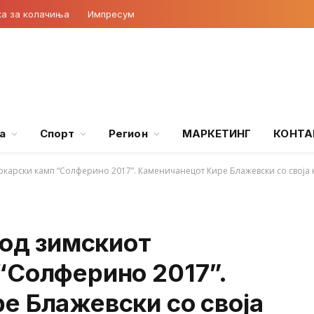
ка за колачиња
Импресум
а
Спорт
Регион
МАРКЕТИНГ
КОНТА
аркарски камп “Солферино 2017”. Каменичанецот Кире Блажевски со своја 
 од зимскиот
“Солферино 2017”.
е Блажевски со своја