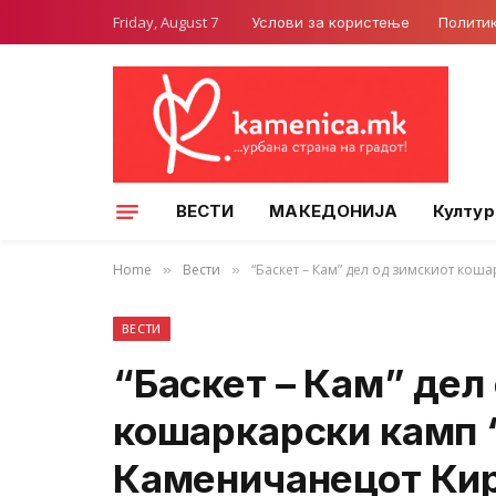
Friday, August 7
Услови за користење
Полити
ВЕСТИ
МАКЕДОНИЈА
Култур
Home
Вести
“Баскет – Кам” дел од зимскиот кош
»
»
ВЕСТИ
“Баскет – Кам” дел
кошаркарски камп 
Каменичанецот Кир