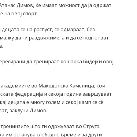
танас Димов, ќе имаат можност да ја одржат
 на овој спорт.
 децата се на распуст, се одмараат, без
алку да ги раздвижиме, а и да се подготват
в.
тересирани да тренираат кошарка бидејќи овој
во академиите во Македонска Каменица, кои
ската федерација и секоја година завршуваат
ај децата е многу голем и секој камп се сѐ
пат, заклучи Димов.
 тренинзите што ги одржуваат во Струга.
а им останува слободно време и за други