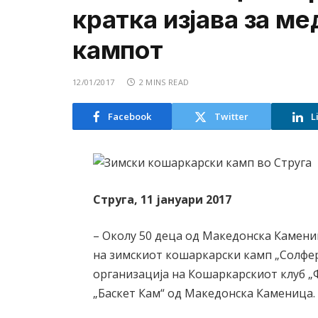
кратка изјава за м
кампот
12/01/2017
2 MINS READ
Facebook
Twitter
L
Струга, 11 јануари 2017
– Околу 50 деца од Македонска Камени
на зимскиот кошаркарски камп „Солфер
организација на Кошаркарскиот клуб „
„Баскет Кам“ од Македонска Каменица.