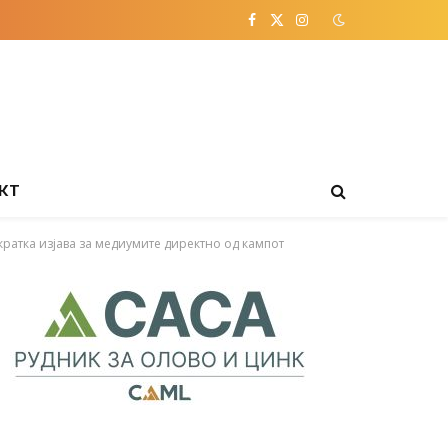
Facebook
X
Instagram
(Twitter)
КТ
кратка изјава за медиумите директно од кампот