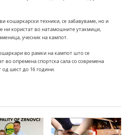
ви кошаркарски техники, се забавуваме, но и
ќе ни користат во натамошните утакмици,
аменица, учесник на кампот.
ошаркари во рамки на кампот што се
аат во опремена спортска сала со современа
 од шест до 16 години.