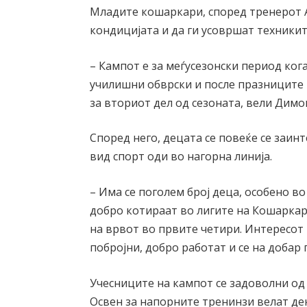
Младите кошаркари, според тренерот А
кондицијата и да ги усовршат техниките
– Кампот е за меѓусезонски период кога
училишни обврски и после празниците м
за вториот дел од сезоната, вели Димо
Според него, децата се повеќе се заин
вид спорт оди во нагорна линија.
– Има се поголем број деца, особено 
добро котираат во лигите на Кошаркар
на врвот во првите четири. Интересот к
побројни, добро работат и се на добар 
Учесниците на кампот се задоволни од
Освен за напорните тренинзи велат дек