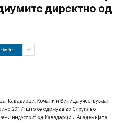
едиумите директно од
inkedIn
ца, Кавадарци, Кочани и Виница учествуваат
ино 2017“ што се одржува во Струга во
Фени индустри“ од Кавадарци и Академијата