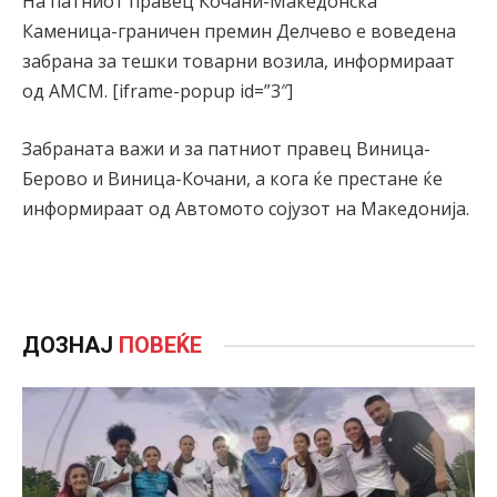
На патниот правец Кочани-Македонска
Каменица-граничен премин Делчево е воведена
забрана за тешки товарни возила, информираат
од АМСМ. [iframe-popup id=”3″]
Забраната важи и за патниот правец Виница-
Берово и Виница-Кочани, а кога ќе престане ќе
информираат од Автомото сојузот на Македонија.
ДОЗНАЈ
ПОВЕЌЕ