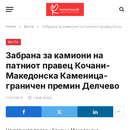
Home
Вести
Забрана за камиони на патниот правец Кочани-Македонска Каменица-граничен премин Делчево
»
»
ВЕСТИ
Забрана за камиони на
патниот правец Кочани-
Македонска Каменица-
граничен премин Делчево
11/01/2017
1 MIN READ