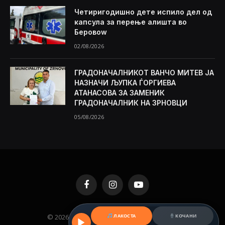
Четиригодишно дете испило дел од
капсула за перење алишта во
Беровоw
02/08/2026
ГРАДОНАЧАЛНИКОТ ВАНЧО МИТЕВ ЈА
НАЗНАЧИ ЉУПКА ЃОРГИЕВА
АТАНАСОВА ЗА ЗАМЕНИК
ГРАДОНАЧАЛНИК НА ЗРНОВЦИ
05/08/2026
Facebook
Instagram
YouTube
© 2026 KAMENICA.MK. Designed by
MKNET
.
ЛАКОСТА
КОЧАНИ