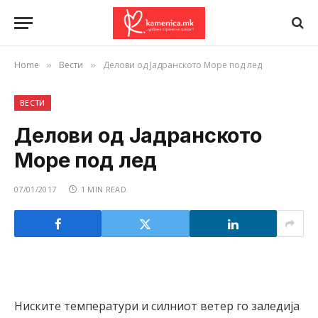
Home
Вести
Делови од Јадранското Море под лед
»
»
ВЕСТИ
Делови од Јадранското
Море под лед
07/01/2017
1 MIN READ
Ниските температури и силниот ветер го заледија