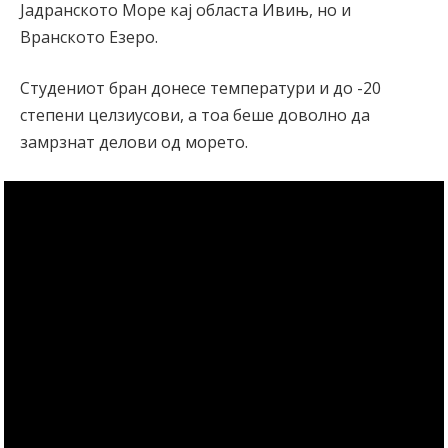
Јадранското Море кај областа Ивињ, но и
Вранското Езеро.
Студениот бран донесе температури и до -20
степени целзиусови, а тоа беше доволно да
замрзнат делови од морето.