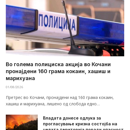
Во голема полициска акција во Кочани
пронајдени 160 грама кокаин, хашиш и
марихуана
01/08/2026
Претрес во Кочани, пронајдени над 160 грама кокаин,
хашиш и марихуана, лишено од слобода едно…
Владата донесе одлука за
прогласување кризна состојба на
целата територија поради опасност