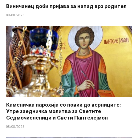
Виничанец доби пријава за напад врз родител
08/08/2026
Каменичка парохија со повик до верниците:
Утре заедничка молитва за Светите
Седмочисленици и Свети Пантелејмон
08/08/2026