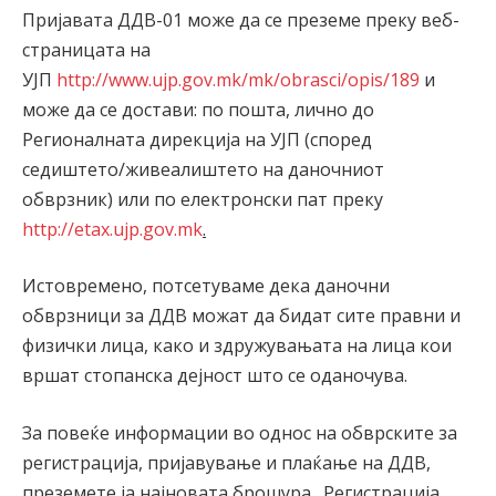
Пријавата ДДВ-01 може да се преземе преку веб-
страницата на
УЈП
http://www.ujp.gov.mk/mk/obrasci/opis/189
и
може да се достави: по пошта, лично до
Регионалната дирекција на УЈП (според
седиштето/живеалиштето на даночниот
обврзник) или по електронски пат преку
http://etax.ujp.gov.mk
.
Истовремено, потсетуваме дека даночни
обврзници за ДДВ можат да бидат сите правни и
физички лица, како и здружувањата на лица кои
вршат стопанска дејност што се оданочува.
За повеќе информации во однос на обврските за
регистрација, пријавување и плаќање на ДДВ,
преземете ја најновата брошура „Регистрација,