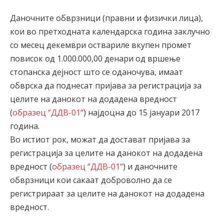
Даночните обврзници (правни и физички лица),
кои во претходната календарска година заклучно
со месец декември оствариле вкупен промет
повисок од 1.000.000,00 денари од вршење
стопанска дејност што се оданочува, имаат
обврска да поднесат пријава за регистрација за
целите на данокот на додадена вредност
(
образец “ДДВ-01“
) најдоцна до 15 јануари 2017
година.
Во истиот рок, можат да достават пријава за
регистрација за целите на данокот на додадена
вредност (
образец “ДДВ-01“
) и даночните
обврзници кои сакаат доброволно да се
регистрираат за целите на данокот на додадена
вредност.